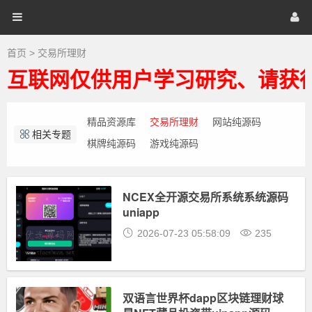
交
易
优
首页
网站源码
游戏源码
所
理
财-
选
棋牌源码
建站资源
精品专题
首页
>
交易所理财
区
块
互联网仅供用户学习研究、请获得
链
源
系
统-
微
码
精品资源库
交易所理财
网站纯源码
交
相关专题
易
棋牌纯源码
游戏纯源码
源
码
NCEX全开源交易所系统系统源码
uniapp
2026-07-23 05:58:09
235
双语言世界杯dapp区块链理财球