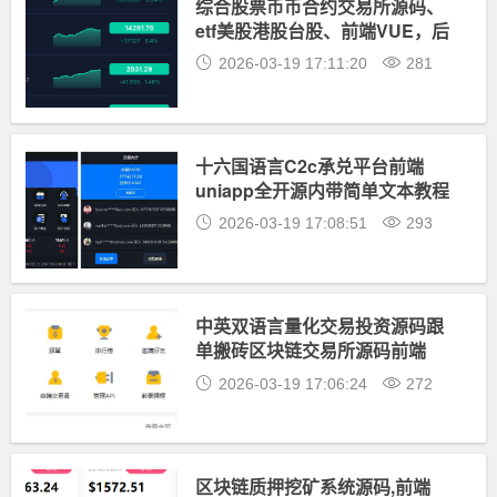
综合股票币币合约交易所源码、
etf美股港股台股、前端VUE，后
端Java
2026-03-19 17:11:20
281
十六国语言C2c承兑平台前端
uniapp全开源内带简单文本教程
2026-03-19 17:08:51
293
中英双语言量化交易投资源码跟
单搬砖区块链交易所源码前端
uniapp纯源码+后端PHP
2026-03-19 17:06:24
272
区块链质押挖矿系统源码,前端