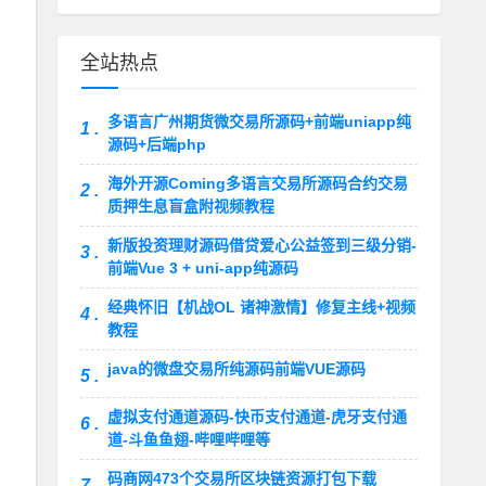
全站热点
多语言广州期货微交易所源码+前端uniapp纯
1 .
源码+后端php
海外开源Coming多语言交易所源码合约交易
2 .
质押生息盲盒附视频教程
新版投资理财源码借贷爱心公益签到三级分销-
3 .
前端Vue 3 + uni-app纯源码
经典怀旧【机战OL 诸神激情】修复主线+视频
4 .
教程
java的微盘交易所纯源码前端VUE源码
5 .
虚拟支付通道源码-快币支付通道-虎牙支付通
6 .
道-斗鱼鱼翅-哔哩哔哩等
码商网473个交易所区块链资源打包下载
7 .