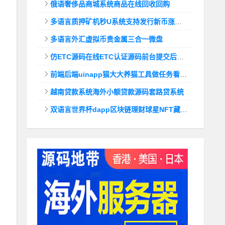
俄语奢侈品商城系统商品在线回收回购
多语言质押矿机秒U系统支持发行新币涨幅调控+代理后台
多语言外汇虚拟币贵金属三合一微盘
仿ETC源码在线ETC认证源码前台提交后台查询
前端后端uinapp猫大大养猫工具做任务看广告邀好友即可获得收益猫力合成游戏
越南贷款系统海外小额贷款源码套路贷系统
双语言世界杯dapp区块链理财球星NFT藏品投资带uinapp源码