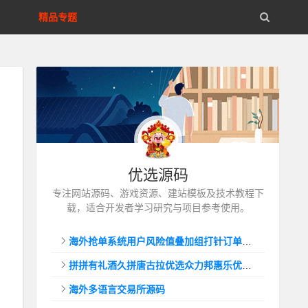
精品专题
优选源码
专注网站源码、游戏资源、建站模板及技术教程下
载，适合开发者学习研究与项目参考使用。
海外抢单系统用户风险值叠加组打针订单自动匹配系统
拼拼有礼酒久拼唐古拉优选众力邦惠乐优选养猪拼购拼团返利系统
海外多语言交易所源码