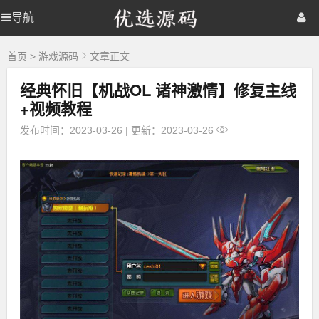
优
导航
优
首页
网站源码
游戏源码
选
源
选
棋牌源码
建站资源
精品专题
码
首页
>
游戏源码
文章正文
经典怀旧【机战OL 诸神激情】修复主线
源
+视频教程
码
发布时间：2023-03-26
|
更新：2023-03-26