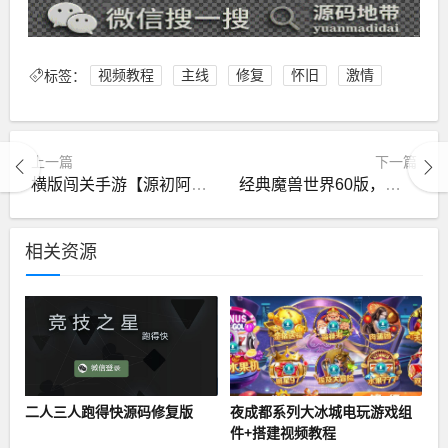
标签：
视频教程
主线
修复
怀旧
激情
上一篇
下一篇
横版闯关手游【源初阿拉德】最新整理Linux手工服务端+总后台+安卓苹果双端
经典魔兽世界60版，修复完善，高AI机器人，可战场+副本+局域网外网
相关资源
二人三人跑得快源码修复版
夜成都系列大冰城电玩游戏组
件+搭建视频教程