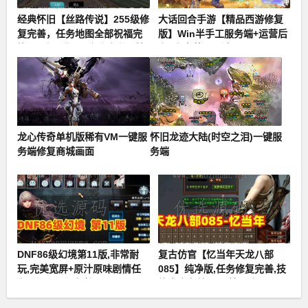
经典怀旧【丝路传说】255级修
大话回合手游【精品西游修复
复完善，任务地图全部祝福完
版】Win半手工服务端+运营后
毕+20套强化+混合跑商觉醒技
台+安卓苹果双端
能+GM工具及命令
龙心传奇单机版稀有VM一键服
怀旧龙迹大陆(时空之泪)一键服
务端修复商城画面
务端
DNF86级幻境第11版,非常耐
复古仿官【忆当年天龙八部
玩,完美宽屏+原汁原味剧情任
085】纯净版,任务修复完善,技
务,带GM及视频教程
能真实有效,无属性石头+GM工
具及教程