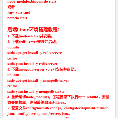
node_modules.binpomelo start
或者
.env_vars.cmd
pomelo start
后端Linux环境搭建教程：
1. 下载[node-v4.4.7]并安装。
2. 下载redis-server安装并启动。
ubuntu
sudo apt-get install -y redis-server
centos
sudo yum install -y redis-server
3. 下载mongodb-server[v3.2+]安装并启动。
ubuntu
sudo apt-get install -y mongodb-server
centos
sudo yum install -y mongodb-server
4. 重新编译node_modules，工程目录下执行npm rebuild，安装
缺失依赖库，确保最终编译无Error。
5. 配置文件config/memdb.conf.js、config/development/memdb.
json、config/development/servers.json。