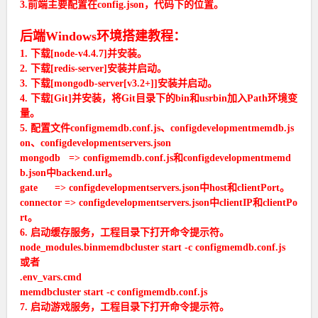
3.前端主要配置在config.json，代码下的位置。
后端Windows环境搭建教程：
1. 下载[node-v4.4.7]并安装。
2. 下载[redis-server]安装并启动。
3. 下载[mongodb-server[v3.2+]]安装并启动。
4. 下载[Git]并安装，将Git目录下的bin和usrbin加入Path环境变
量。
5. 配置文件configmemdb.conf.js、configdevelopmentmemdb.js
on、configdevelopmentservers.json
mongodb => configmemdb.conf.js和configdevelopmentmemd
b.json中backend.url。
gate => configdevelopmentservers.json中host和clientPort。
connector => configdevelopmentservers.json中clientIP和clientPo
rt。
6. 启动缓存服务，工程目录下打开命令提示符。
node_modules.binmemdbcluster start -c configmemdb.conf.js
或者
.env_vars.cmd
memdbcluster start -c configmemdb.conf.js
7. 启动游戏服务，工程目录下打开命令提示符。