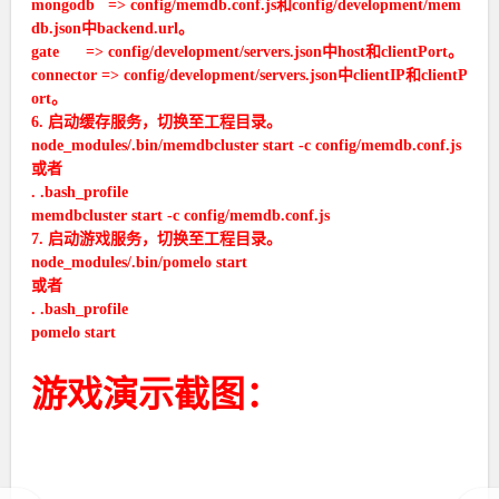
mongodb => config/memdb.conf.js和config/development/mem
db.json中backend.url。
gate => config/development/servers.json中host和clientPort。
connector => config/development/servers.json中clientIP和clientP
ort。
6. 启动缓存服务，切换至工程目录。
node_modules/.bin/memdbcluster start -c config/memdb.conf.js
或者
. .bash_profile
memdbcluster start -c config/memdb.conf.js
7. 启动游戏服务，切换至工程目录。
node_modules/.bin/pomelo start
或者
. .bash_profile
pomelo start
游戏演示截图：