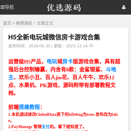
优
导航
优
首页
网站源码
游戏源码
选
源
选
棋牌源码
建站资源
精品专题
码
首页
>
棋牌源码
文章正文
H5全新电玩城微信房卡游戏合集
源
发布时间：2018-06-30
|
更新：2023-12-14
码
运营级H5产品，
电玩
城
房卡
版游戏合集，具有超
强后台控制输赢，内含有8款：金鲨银鲨、
斗地
主
、欢乐小丑、百人jin花、百人牛牛、欢乐12
点、水果机、PK游戏，源码附带有部署教程文
档。
前端
搭建教程
：
1.本机调试修改GlobalData类下的isDebug为true.发布改为fals
e。
2.PayManage 管理
支付
的。看下就知道了。