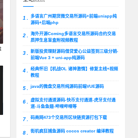
多语言广州期货微交易所源码+前端uniapp纯
1 .
源码+后端php
海外开源Coming多语言交易所源码合约交易
2 .
质押生息盲盒附视频教程
胜
新版投资理财源码借贷爱心公益签到三级分销-
3 .
前端Vue 3 + uni-app纯源码
经典怀旧【机战OL 诸神激情】修复主线+视频
4 .
教程
java的微盘交易所纯源码前端VUE源码
5 .
虚拟支付通道源码-快币支付通道-虎牙支付通
6 .
道-斗鱼鱼翅-哔哩哔哩等
码商网473个交易所区块链资源打包下载
7 .
街机疯狂捕鱼源码 cocos creator 编译教程
8 .