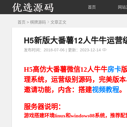
优
首页
网站
选
首页
>
棋牌源码
文章正文
源
H5新版大番薯12人牛牛运营
码
发布时间：2018-07-06
|
更新：2023-12-14
H5高仿大番薯微信12人牛牛
房卡
版
理系统，运营级别源码，完美版本
邀请功能，内含：搭建
视频教程
。
服务器说明：
游戏搭建环境linux和windows08系统，推