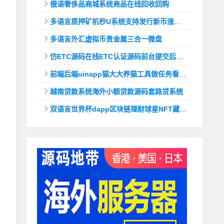
俄语奢侈品商城系统商品在线回收回购
多语言质押矿机秒U系统支持发行新币涨幅调控+代理后台
多语言外汇虚拟币贵金属三合一微盘
仿ETC源码在线ETC认证源码前台提交后台查询
前端后端uinapp猫大大养猫工具做任务看广告邀好友即可获得收益猫力合成游戏
越南贷款系统海外小额贷款源码套路贷系统
双语言世界杯dapp区块链理财球星NFT藏品投资带uinapp源码