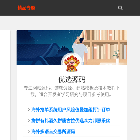
精品专题
优选源码
专注网站源码、游戏资源、建站模板及技术教程下
载，适合开发者学习研究与项目参考使用。
海外抢单系统用户风险值叠加组打针订单自动匹配系统
拼拼有礼酒久拼唐古拉优选众力邦惠乐优选养猪拼购拼团返利系统
海外多语言交易所源码