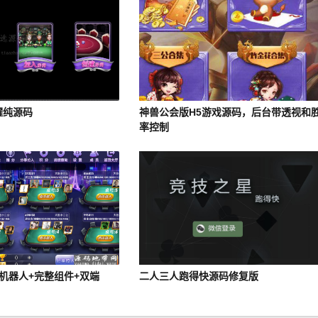
耀纯源码
神兽公会版H5游戏源码，后台带透视和
率控制
机器人+完整组件+双端
二人三人跑得快源码修复版