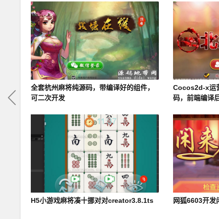
全套杭州麻将纯源码，带编译好的组件，
Cocos2d-
可二次开发
码，前端编译
H5小游戏麻将凑十挪对对creator3.8.1ts
网狐6603开