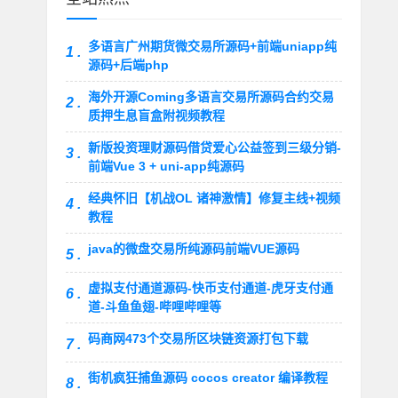
多语言广州期货微交易所源码+前端uniapp纯
1 .
源码+后端php
海外开源Coming多语言交易所源码合约交易
2 .
质押生息盲盒附视频教程
新版投资理财源码借贷爱心公益签到三级分销-
3 .
前端Vue 3 + uni-app纯源码
经典怀旧【机战OL 诸神激情】修复主线+视频
4 .
教程
java的微盘交易所纯源码前端VUE源码
5 .
虚拟支付通道源码-快币支付通道-虎牙支付通
6 .
道-斗鱼鱼翅-哔哩哔哩等
码商网473个交易所区块链资源打包下载
7 .
街机疯狂捕鱼源码 cocos creator 编译教程
8 .