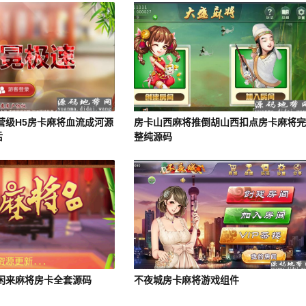
x运营级H5房卡麻将血流成河源
房卡山西麻将推倒胡山西扣点房卡麻将
后
整纯源码
发闲来麻将房卡全套源码
不夜城房卡麻将游戏组件