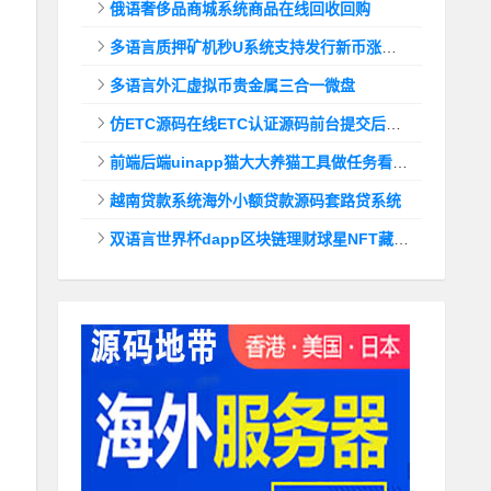
俄语奢侈品商城系统商品在线回收回购
多语言质押矿机秒U系统支持发行新币涨幅调控+代理后台
多语言外汇虚拟币贵金属三合一微盘
仿ETC源码在线ETC认证源码前台提交后台查询
前端后端uinapp猫大大养猫工具做任务看广告邀好友即可获得收益猫力合成游戏
越南贷款系统海外小额贷款源码套路贷系统
双语言世界杯dapp区块链理财球星NFT藏品投资带uinapp源码