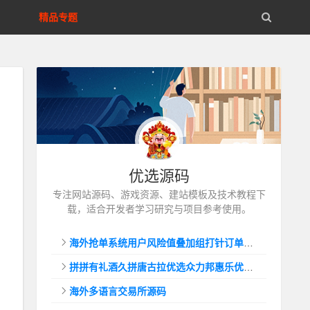
精品专题
优选源码
专注网站源码、游戏资源、建站模板及技术教程下
载，适合开发者学习研究与项目参考使用。
海外抢单系统用户风险值叠加组打针订单自动匹配系统
拼拼有礼酒久拼唐古拉优选众力邦惠乐优选养猪拼购拼团返利系统
海外多语言交易所源码