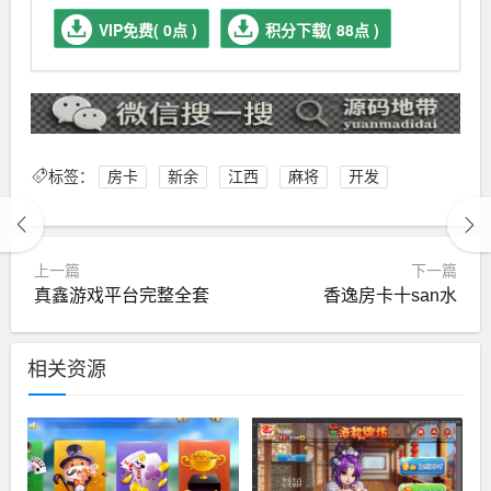
VIP免费( 0点 )
积分下载( 88点 )
标签：
房卡
新余
江西
麻将
开发
上一篇
下一篇
真鑫游戏平台完整全套
香逸房卡十san水
相关资源