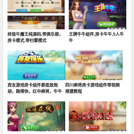
终极牛魔王纯源码,带俱乐部，
王牌牛牛组件,房卡牛牛,5人牛
房卡模式,带扫雷模式
牛
宾友游戏房卡组件娄底放炮
四川麻将房卡游戏组件带视频
胡，跑得快，红中麻将，牛牛
搭建教程