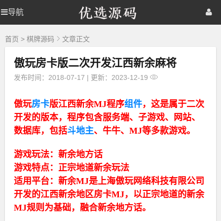
优
导航
优
首页
网站源码
游戏源码
选
源
选
棋牌源码
建站资源
精品专题
码
首页
>
棋牌源码
文章正文
傲玩房卡版二次开发江西新余麻将
源
发布时间：2018-07-17
|
更新：2023-12-19
码
傲玩
房卡
版江西新余MJ程序
组件
，这是属于二次
开发的版本，程序包含服务端、子游戏、网站、
数据库，包括
斗地主
、牛牛、MJ等多款游戏。
游戏玩法：新余地方话
游戏特点：正宗地道新余玩法
适用平台：新余MJ是上海傲玩网络科技有限公司
开发的江西新余地区房卡MJ，以正宗地道的新余
MJ规则为基础，融合新余地方话。