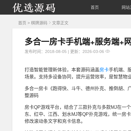
优
首页
网站
选
首页
>
棋牌源码
文章正文
源
多合一房卡手机端+服务端+
码
发布时间：2018-08-05
|
更新：2026-03-06
打造智能管理新体验，本套源码涵盖
房卡
手机端、
场景。支持多设备协同，提升运营效率，是智慧物
多合一房卡《跑得快、斗牛、德州扑克、推倒胡、广东
整源码
房卡QP游戏平台，结合了三款扑克与多款MJ在一
东、红中、江西、划水MJ等QP扑克游戏，统一房
修改滚动条文字和充卡信息。