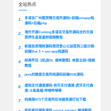
全站热点
多语言广州期货微交易所源码+前端uniapp纯
1 .
源码+后端php
海外开源Coming多语言交易所源码合约交易
2 .
质押生息盲盒附视频教程
新版投资理财源码借贷爱心公益签到三级分销-
3 .
前端Vue 3 + uni-app纯源码
经典怀旧【机战OL 诸神激情】修复主线+视频
4 .
教程
java的微盘交易所纯源码前端VUE源码
5 .
虚拟支付通道源码-快币支付通道-虎牙支付通
6 .
道-斗鱼鱼翅-哔哩哔哩等
码商网473个交易所区块链资源打包下载
7 .
街机疯狂捕鱼源码 cocos creator 编译教程