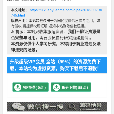
本文地址：
https://u.xuanyuanma.com/qipai/2018-09-18/
745.html
版权声明：
本站转载仅出于为网民提供信息参考之用，如
有侵权 请提供权属证明 通知本站删除侵权链接。
⚠️ 提示：
本站只收集搬运资源、
我们不验证资源是
否完整与可用
，需要会员自行研究搭建测试 。
本资源仅供个人学习研究，不得用于商业或违反法
律法规的场景。
升级超级VIP会员 全站（99%）的资源免费下
载，本站均为虚拟资源，购买下载后不退款！
VIP免费( 0点 )
积分下载( 88点 )