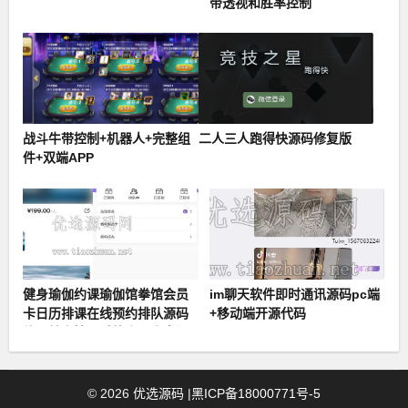
带透视和胜率控制
战斗牛带控制+机器人+完整组
二人三人跑得快源码修复版
件+双端APP
健身瑜伽约课瑜伽馆拳馆会员
im聊天软件即时通讯源码pc端
卡日历排课在线预约排队源码
+移动端开源代码
约课健身管理系统小程序多门
店
©
2026
优选源码
|
黑ICP备18000771号-5