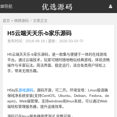
优
导航
优
首页
网站源码
游戏源码
选
源
选
棋牌源码
建站资源
精品专题
码
首页
>
棋牌源码
文章正文
H5云端天天乐-b家乐源码
源
发布时间：2018-09-18
|
更新：2026-03-03
码
H5云端天天乐-b家乐源码，是一款集与便捷于一体的在线游戏
平台。通过云端技术，玩家可随时随地畅玩经典游戏，体验流畅
操作与丰富玩法。简洁界面、稳定运行，适合各类用户轻松上
手，带来无限乐趣。
H5bj乐
游戏源码
，源码
开源
，可二开。环境宝塔：Linux版请确
保纯净系统安装(支持CentOS、Ubuntu、Debian、Fedora、de
epin)，Web端管理，支持windows和linux系统，可以通过Web
端轻松管理服务器，提升运维效率。
源码已在linux服务器搭建测试 完整可用 。