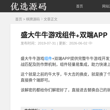
优
首页
网站
选
首页
>
棋牌源码
文章正文
源
盛大牛牛游戏组件+双端APP
码
发布时间：2019-07-31
|
更新：2026-06-02
盛大牛牛游戏
组件
+双端APP提供完整牛牛游戏开
战匹配及防作弊机制，组件轻量易集成，助力快速
这个就是之前的牛大亨，牛大吉的换皮，就是换了个
直接换个端即可。
该解密的都给你们解密好了，直接进去替换自己的就