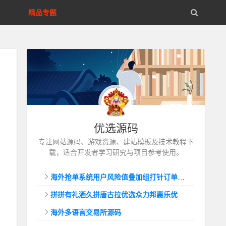
精品专题
优选源码
专注网站源码、游戏资源、建站模板及技术教程下
载，适合开发者学习研究与项目参考使用。
海外抢单系统用户风险值叠加组打针订单自动匹配系统
拼拼有礼酒久拼唐古拉优选众力邦惠乐优选养猪拼购拼团返利系统
海外多语言交易所源码