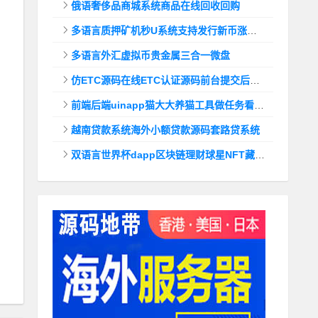
俄语奢侈品商城系统商品在线回收回购
多语言质押矿机秒U系统支持发行新币涨幅调控+代理后台
多语言外汇虚拟币贵金属三合一微盘
仿ETC源码在线ETC认证源码前台提交后台查询
前端后端uinapp猫大大养猫工具做任务看广告邀好友即可获得收益猫力合成游戏
越南贷款系统海外小额贷款源码套路贷系统
双语言世界杯dapp区块链理财球星NFT藏品投资带uinapp源码