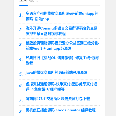
多语言广州期货微交易所源码+前端uniapp纯
1 .
源码+后端php
海外开源Coming多语言交易所源码合约交易
2 .
质押生息盲盒附视频教程
新版投资理财源码借贷爱心公益签到三级分销-
3 .
前端Vue 3 + uni-app纯源码
经典怀旧【机战OL 诸神激情】修复主线+视频
4 .
教程
java的微盘交易所纯源码前端VUE源码
5 .
虚拟支付通道源码-快币支付通道-虎牙支付通
6 .
道-斗鱼鱼翅-哔哩哔哩等
码商网473个交易所区块链资源打包下载
7 .
街机疯狂捕鱼源码 cocos creator 编译教程
8 .