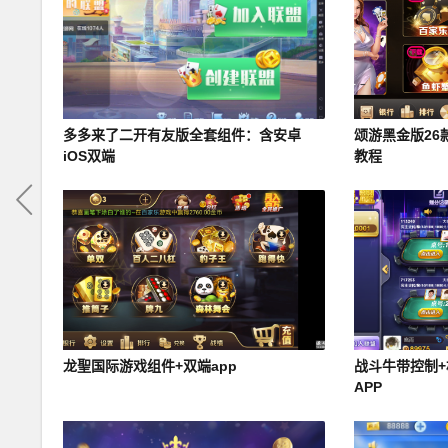
多多来了二开有友版全套组件：含安卓
颂游黑金版26
iOS双端
教程
龙聖国际游戏组件+双端app
战斗牛带控制+
APP