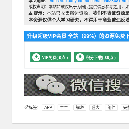
本文地址：
https://u.xuanyuanma.com/qipai/23681.htm
版权声明：
本站转载仅出于为网民提供信息参考之用，如
⚠️ 提示：
本站只收集搬运资源、
我们不验证资源
本资源仅供个人学习研究，不得用于商业或违反
升级超级VIP会员 全站（99%）的资源免
VIP免费( 0点 )
积分下载( 88点 )
标签：
APP
牛牛
解密
盛大
组件
完