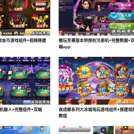
款金币游戏组件+视频搭建
傲玩至尊版本带授权注册机+完整数据+
端app
机器人+完整组件+双端
夜成都系列大冰城电玩游戏组件+搭建视
教程