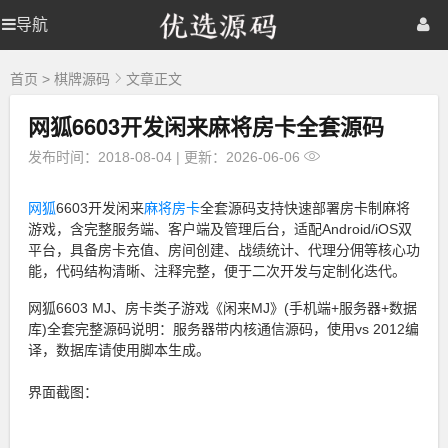
优
导航
优
首页
网站源码
游戏源码
选
源
选
棋牌源码
建站资源
精品专题
码
首页
>
棋牌源码
文章正文
网狐6603开发闲来麻将房卡全套源码
源
发布时间：2018-08-04
|
更新：2026-06-06
码
网狐
6603开发闲来
麻将
房卡
全套源码支持快速部署房卡制麻将
游戏，含完整服务端、客户端及管理后台，适配Android/iOS双
平台，具备房卡充值、房间创建、战绩统计、代理分佣等核心功
能，代码结构清晰、注释完整，便于二次开发与定制化迭代。
网狐6603 MJ、房卡类子游戏《闲来MJ》(手机端+服务器+数据
库)全套完整源码说明：服务器带内核通信源码，使用vs 2012编
译，数据库请使用脚本生成。
界面截图：