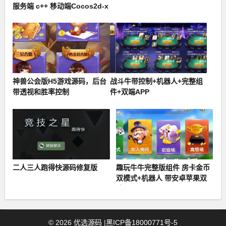
服务端 c++ 移动端Cocos2d-x
+ Lua
神兽公会版H5游戏源码，后台
战斗牛带控制+机器人+完整组
带透视和胜率控制
件+双端APP
二人三人跑得快源码修复版
趣玩牛牛完整版组件 房卡金币
双模式+机器人 带安卓苹果双
端APP
©
2026
优选源码
|
黑ICP备18000771号-5