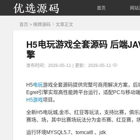
优
首页
网站
选
首页
>
棋牌源码
文章正文
源
H5电玩游戏全套源码 后端JA
擎
码
发布时间：2026-05-11
|
更新：2026-05-11
H5
电玩
游戏全套源码提供完整可商用解决方案，后端
Egret引擎实现高性能跨平台运行，适配PC与移
H5游戏
项目。
全新H5电玩城,金币、红豆等玩法，支持比赛，俱
赛场、场，其中比赛场玩法分为金币赛、红豆赛，
运行环境MYSQL5.7、tomcat8 、jdk