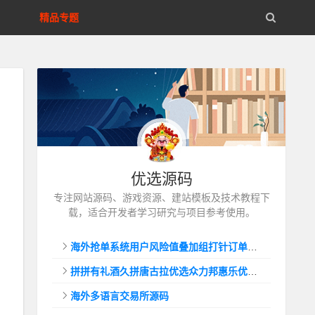
精品专题
优选源码
专注网站源码、游戏资源、建站模板及技术教程下
载，适合开发者学习研究与项目参考使用。
海外抢单系统用户风险值叠加组打针订单自动匹配系统
拼拼有礼酒久拼唐古拉优选众力邦惠乐优选养猪拼购拼团返利系统
海外多语言交易所源码