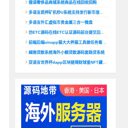
俄语奢侈品商城系统商品在线回收回购
多语言质押矿机秒U系统支持发行新币涨幅调控+代理后台
多语言外汇虚拟币贵金属三合一微盘
仿ETC源码在线ETC认证源码前台提交后台查询
前端后端uinapp猫大大养猫工具做任务看广告邀好友即可获得收益猫力合成游戏
越南贷款系统海外小额贷款源码套路贷系统
双语言世界杯dapp区块链理财球星NFT藏品投资带uinapp源码