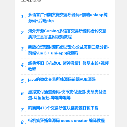
多语言广州期货微交易所源码+前端uniapp纯
1 .
源码+后端php
海外开源Coming多语言交易所源码合约交易
2 .
质押生息盲盒附视频教程
新版投资理财源码借贷爱心公益签到三级分销-
3 .
前端Vue 3 + uni-app纯源码
经典怀旧【机战OL 诸神激情】修复主线+视频
4 .
教程
java的微盘交易所纯源码前端VUE源码
5 .
虚拟支付通道源码-快币支付通道-虎牙支付通
6 .
道-斗鱼鱼翅-哔哩哔哩等
码商网473个交易所区块链资源打包下载
7 .
街机疯狂捕鱼源码 cocos creator 编译教程
8 .