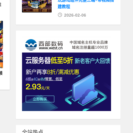
玩游戏组件完整三端+带视频搭
胜
建教程
2026-02-06
频
全站热点