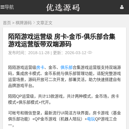
优
导航
优
首页
网站源码
游戏源码
选
源
选
棋牌源码
建站资源
精品专题
码
首页
>
棋牌源码
文章正文
陌陌游戏运营级 房卡-金币-俱乐部合集
源
游戏运营版带双端源码
码
发布时间：2018-11-28
|
更新：2026-03-12
陌陌游戏运营级
房卡
、金币、
俱乐部
合集游戏运营版支持双端源
码，集成房卡模式、金币系统与俱乐部管理功能，适配完整游戏
运营场景，源码开放可二次开发，部署灵活，助力快速搭建自有
品牌游戏平台。
陌陌QP运营级，共计13款游戏，共计两种模式，金币场，房卡
模式+俱乐部模式+代开。
可帐号和微信登录，最新流行UI简洁方块界面，房卡游戏（基金
俱乐部功能）+QP金币游戏（机器人陪玩）+
电玩
QP游戏三合
一，