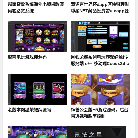
越南贷款系统海外小额贷款源
双语言世界杯dapp区块链理财
码套路贷系统
球星NFT藏品投资带uinapp源
码
越南电玩游戏纯源码
网狐荣耀系列电玩游戏纯源码-
服务端 c++ 移动端Cocos2d-x
+ Lua
老版本网狐荣耀纯源码
神兽公会版H5游戏源码，后台
带透视和胜率控制