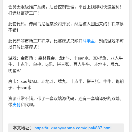
会员无限级推广系统，后台控制管理，平台上线即可快速盈利！
打造财富梦工厂！
此套代码，传闻马尼拉某公司开发，然后被人团出来的！程序是
不错！
此代码非市场二开程序，比赛模式只能开
斗地主
，别的游戏不可
以开放比赛模式！
游戏：金币场 ：森林舞会、龙h斗、十san水、3D捕鱼、八人牛
牛、十点半、单桃、bj乐、拼三张、百人牛牛、斗地主、牌九、
明星97
房卡：xue战MJ、斗地斗、牌九、十点半、拼三张、牛牛、跑胡
子、十san水
资源非常不错，带了一套双端源代码，还有一套编译好的双端。
带
支付
和代理。
本文地址：
https://u.xuanyuanma.com/qipai/837.html