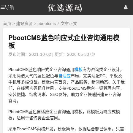
优
导航
优
首页
网站源码
游戏源码
选
源
选
棋牌源码
建站资源
精品专题
码
首页
>
建站资源
>
pbootcms
文章正文
PbootCMS蓝色响应式企业咨询通用模
源
板
码
发布时间：2021-10-02
|
更新：2026-05-30
PbootCMS蓝色响应式企业咨询通用
模板
专为咨询类企业设计，
采用简洁大气的蓝色配色与
自适应
布局，完美适配PC、平板及
手机等多端设备。模板内置首页、产品服务、新闻动态、关于我
们、在线留言等标准栏目，支持PbootCMS后台一键管理内容，
安装便捷、结构清晰、SEO友好，助力企业快速搭建专业咨询
官网。
PbootCMS蓝色自适应企业咨询通用模板，此模板为响应式模
板，适用于咨询类企业官网。
采用PbootCMS内核开发，模板简单，数据后台都已调用，只需