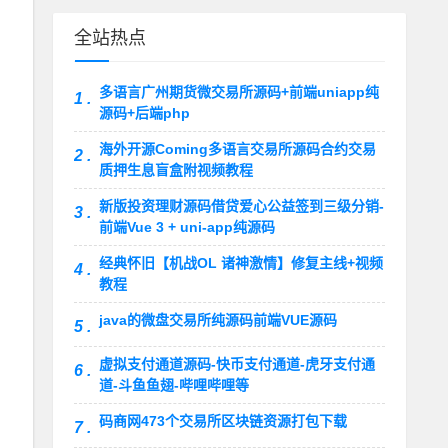
全站热点
多语言广州期货微交易所源码+前端uniapp纯
1 .
源码+后端php
海外开源Coming多语言交易所源码合约交易
2 .
质押生息盲盒附视频教程
新版投资理财源码借贷爱心公益签到三级分销-
3 .
前端Vue 3 + uni-app纯源码
经典怀旧【机战OL 诸神激情】修复主线+视频
4 .
教程
java的微盘交易所纯源码前端VUE源码
5 .
虚拟支付通道源码-快币支付通道-虎牙支付通
6 .
道-斗鱼鱼翅-哔哩哔哩等
码商网473个交易所区块链资源打包下载
7 .