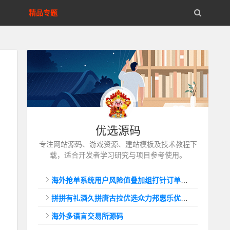
精品专题
优选源码
专注网站源码、游戏资源、建站模板及技术教程下
载，适合开发者学习研究与项目参考使用。
海外抢单系统用户风险值叠加组打针订单自动匹配系统
拼拼有礼酒久拼唐古拉优选众力邦惠乐优选养猪拼购拼团返利系统
海外多语言交易所源码