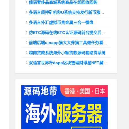
俄语奢侈品商城系统商品在线回收回购
多语言质押矿机秒U系统支持发行新币涨幅调控+代理后台
多语言外汇虚拟币贵金属三合一微盘
仿ETC源码在线ETC认证源码前台提交后台查询
前端后端uinapp猫大大养猫工具做任务看广告邀好友即可获得收益猫力合成游戏
越南贷款系统海外小额贷款源码套路贷系统
双语言世界杯dapp区块链理财球星NFT藏品投资带uinapp源码