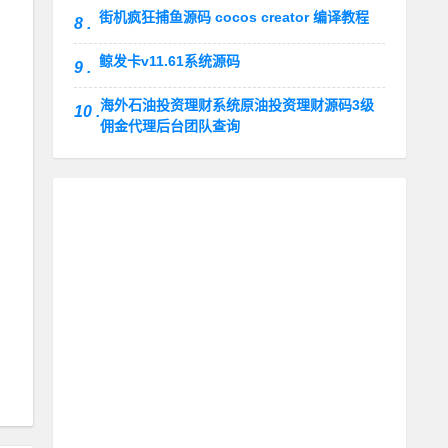
街机疯狂捕鱼源码 cocos creator 编译教程
8 .
鲸发卡v11.61系统源码
9 .
海外石油投资理财系统原油投资理财源码3级
10 .
佣金代理后台团队查询