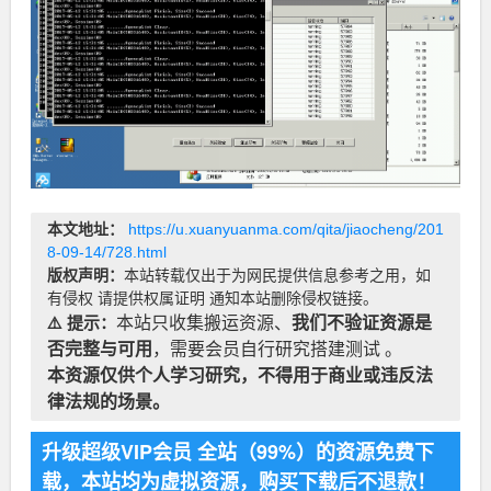
本文地址：
https://u.xuanyuanma.com/qita/jiaocheng/201
8-09-14/728.html
版权声明：
本站转载仅出于为网民提供信息参考之用，如
有侵权 请提供权属证明 通知本站删除侵权链接。
⚠️ 提示：
本站只收集搬运资源、
我们不验证资源是
否完整与可用
，需要会员自行研究搭建测试 。
本资源仅供个人学习研究，不得用于商业或违反法
律法规的场景。
升级超级VIP会员 全站（99%）的资源免费下
载，本站均为虚拟资源，购买下载后不退款！