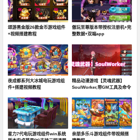
颂游黑金版26款金币游戏组件
傲玩至尊版本带授权注册机+完
+视频搭建教程
整数据+双端app
夜成都系列大冰城电玩游戏组
精品动漫游戏【灵魂武器】
件+搭建视频教程
SoulWorker,带GM工具及命令
+物品ID+安装及使用视频教程
星力7代电玩游戏组件win系统
亲朋多乐斗游戏组件带视频搭