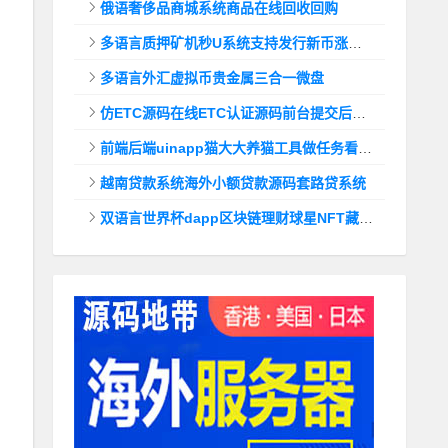
俄语奢侈品商城系统商品在线回收回购
多语言质押矿机秒U系统支持发行新币涨幅调控+代理后台
多语言外汇虚拟币贵金属三合一微盘
仿ETC源码在线ETC认证源码前台提交后台查询
前端后端uinapp猫大大养猫工具做任务看广告邀好友即可获得收益猫力合成游戏
越南贷款系统海外小额贷款源码套路贷系统
双语言世界杯dapp区块链理财球星NFT藏品投资带uinapp源码