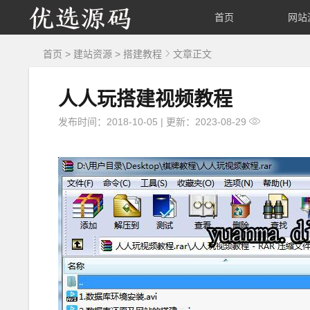
优
首页
网站
选
首页
>
建站资源
>
搭建教程
文章正文
源
人人玩搭建视频教程
码
发布时间：2018-10-05
|
更新：2023-08-29