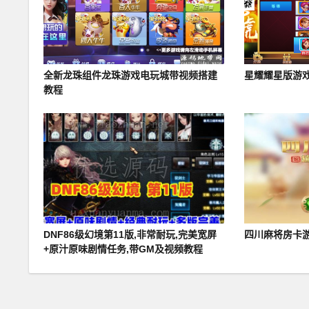
全新龙珠组件龙珠游戏电玩城带视频搭建
星耀耀星版游戏
教程
DNF86级幻境第11版,非常耐玩,完美宽屏
四川麻将房卡
+原汁原味剧情任务,带GM及视频教程