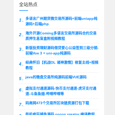
全站热点
多语言广州期货微交易所源码+前端uniapp纯
1 .
源码+后端php
海外开源Coming多语言交易所源码合约交易
2 .
质押生息盲盒附视频教程
新版投资理财源码借贷爱心公益签到三级分销-
3 .
前端Vue 3 + uni-app纯源码
经典怀旧【机战OL 诸神激情】修复主线+视频
4 .
教程
java的微盘交易所纯源码前端VUE源码
5 .
虚拟支付通道源码-快币支付通道-虎牙支付通
6 .
道-斗鱼鱼翅-哔哩哔哩等
码商网473个交易所区块链资源打包下载
7 .
街机疯狂捕鱼源码 cocos creator 编译教程