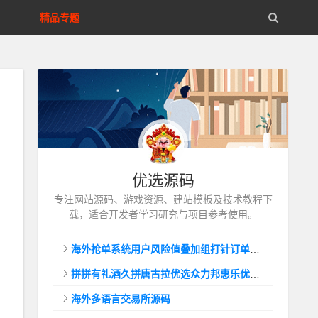
精品专题
优选源码
专注网站源码、游戏资源、建站模板及技术教程下
载，适合开发者学习研究与项目参考使用。
海外抢单系统用户风险值叠加组打针订单自动匹配系统
拼拼有礼酒久拼唐古拉优选众力邦惠乐优选养猪拼购拼团返利系统
海外多语言交易所源码