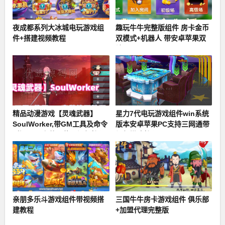
夜成都系列大冰城电玩游戏组
趣玩牛牛完整版组件 房卡金币
件+搭建视频教程
双模式+机器人 带安卓苹果双
端APP
精品动漫游戏【灵魂武器】
星力7代电玩游戏组件win系统
SoulWorker,带GM工具及命令
版本安卓苹果PC支持三网通带
+物品ID+安装及使用视频教程
视频搭建教程
亲朋多乐斗游戏组件带视频搭
三国牛牛房卡游戏组件 俱乐部
建教程
+加盟代理完整版