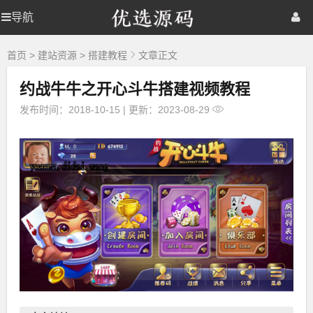
优
导航
优
首页
网站源码
游戏源码
选
源
选
棋牌源码
建站资源
精品专题
码
首页
>
建站资源
>
搭建教程
文章正文
约战牛牛之开心斗牛搭建视频教程
源
发布时间：2018-10-15
|
更新：2023-08-29
码