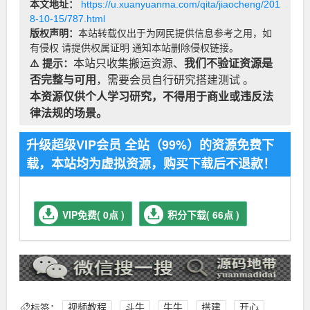
本文地址：
https://u.xuanyuanma.com/qita/jiaocheng/201
8-10-15/787.html
版权声明：
本站转载仅出于为网民提供信息参考之用，如
有侵权 请提供权属证明 通知本站删除侵权链接。
⚠️ 提示：
本站只收集搬运资源、
我们不验证资源是
否完整与可用
，需要会员自行研究搭建测试 。
本资源仅供个人学习研究，不得用于商业或违反法
律法规的场景。
升级超级VIP会员 全站（99%）的资源免费下
载，本站均为虚拟资源，购买下载后不退款！
VIP免费( 0点 )
积分下载( 66点 )
标签：
视频教程
斗牛
牛牛
搭建
开心