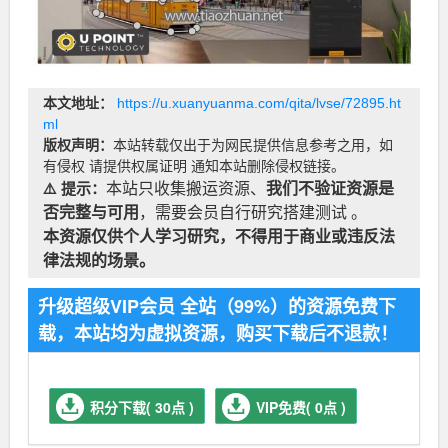
本文地址：
https://u.xuanyuanma.com/qita/lvse/72895.ht
ml
版权声明：
本站转载仅出于为网民提供信息参考之用，如
有侵权 请提供权属证明 通知本站删除侵权链接。
⚠️ 提示：
本站只收集搬运资源、
我们不验证资源是
否完整与可用
，需要会员自行研究搭建测试 。
本资源仅供个人学习研究，不得用于商业或违反法
律法规的场景。
升级超级VIP会员 全站（99%）的资源免费下
载，本站均为虚拟资源，购买下载后不退款！
积分下载( 30点 )
VIP免费( 0点 )