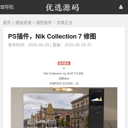
优
导航
优
首页
网站源码
游戏源码
选
源
选
棋牌源码
建站资源
精品专题
码
首页
>
建站资源
>
绿色软件
文章正文
PS插件，Nik Collection 7 修图
源
发布时间：2025-06-29
|
更新：2025-06-29
码