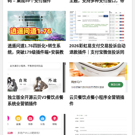
码 – 集成59个支付插件
主题，支持多种支付接口，带
erphpdown-9.82插件和使用
教程
逍遥问道1.76四妖化+转生系
2026彩虹易支付交易投诉自动
统，突破179级插件端+安装教
退款插件｜支付宝微信投诉同
程及玩法攻略
步+自动处理解决方案
独立版全开源云贝V3餐饮点餐
云贝餐饮点餐小程序全营销插
系统全营销插件
件