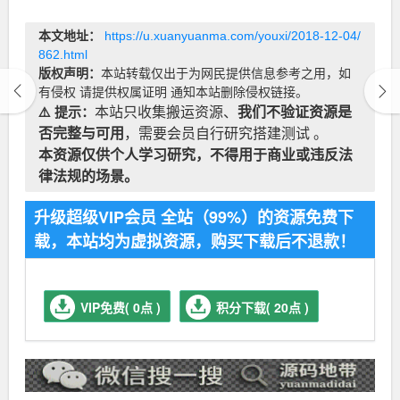
本文地址：
https://u.xuanyuanma.com/youxi/2018-12-04/
862.html
版权声明：
本站转载仅出于为网民提供信息参考之用，如
有侵权 请提供权属证明 通知本站删除侵权链接。
⚠️ 提示：
本站只收集搬运资源、
我们不验证资源是
否完整与可用
，需要会员自行研究搭建测试 。
本资源仅供个人学习研究，不得用于商业或违反法
律法规的场景。
升级超级VIP会员 全站（99%）的资源免费下
载，本站均为虚拟资源，购买下载后不退款！
VIP免费( 0点 )
积分下载( 20点 )