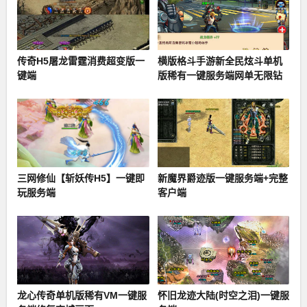
传奇H5屠龙雷霆消费超变版一
横版格斗手游新全民炫斗单机
键端
版稀有一键服务端网单无限钻
石
三网修仙【斩妖传H5】一键即
新魔界爵迹版一键服务端+完整
玩服务端
客户端
龙心传奇单机版稀有VM一键服
怀旧龙迹大陆(时空之泪)一键服