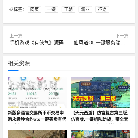
标签：
网页
一键
王朝
霸业
征途
上一篇
下一篇
手机游戏《有侠气》源码
仙风道OL 一键服务端单机版
相关资源
新版多语言交易所币币交易申
【天元西游】仿官复古第三版,
购永续秒合约otc一键买卖有代
仿官版,一键组队助战，带全套
理后台带开源工程
源码+玩法攻略+局域外网架设
教程