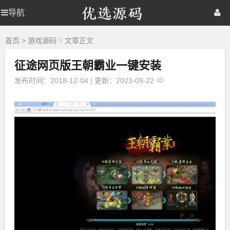
优
导航
优
首页
网站源码
游戏源码
选
源
选
棋牌源码
建站资源
精品专题
码
首页
>
游戏源码
文章正文
征途网页版王朝霸业一键安装
源
发布时间：2018-12-04
|
更新：2023-09-22
码