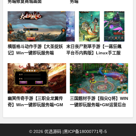
务端修复商城画面
务端
横版格斗动作手游【大圣捉妖
末日丧尸割草手游【一蕗狂飆
记】Win一键即玩服务端
平台币内购版】Linux手工服
务端+网页注册+管理后台+代理
后台+商城后台+CDK授权
幽冥传奇手游【三职业龙翼传
三国题材手游【指尖Q将】WIN
奇】Win一键即玩服务端+GM
一键即玩服务端+GM运营后台
后台+双端
©
2026
优选源码
|
黑ICP备18000771号-5