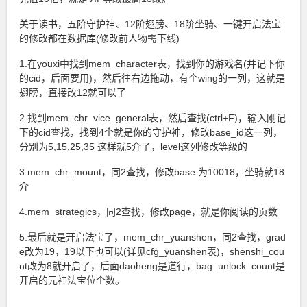
关于读书，五阶守护神、12阶翅膀、18阶坐骑、一键开启法宝
的修改都在数据库(修改前人物需下线)
1.在youxi中找到mem_character表，找到你的游戏名(并记下你
的cid，后面要用)，然后往右边拖动，有个wing的一列，这就是
翅膀，直接改12就可以了
2.找到mem_chr_vice_general表，然后查找(ctrl+F)，输入刚记
下的cid查找，找到4个就是你的守护神，修改base_id这一列，
分别为5,15,25,35 这样就5介了，level这列修改等级的
3.mem_chr_mount，同2查找，修改base 为10018，坐骑就18
介
4.mem_strategics，同2查找，修改page，就是你阅读的页数
5.最后就是开启法宝了，mem_chr_yuanshen，同2查找，grad
e改为19，19以下也可以(详见cfg_yuanshen表)，shenshi_cou
nt改为8就开启了，后面daoheng是道行，bag_unlock_count是
开启的元神法宝位个数。