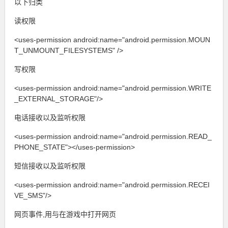
以下归类
读权限
<uses-permission android:name="android.permission.MOUN
T_UNMOUNT_FILESYSTEMS" />
写权限
<uses-permission android:name="android.permission.WRITE
_EXTERNAL_STORAGE"/>
电话接收以及监听权限
<uses-permission android:name="android.permission.READ_
PHONE_STATE"></uses-permission>
短信接收以及监听权限
<uses-permission android:name="android.permission.RECEI
VE_SMS"/>
网页事件,用与在游戏中打开网页