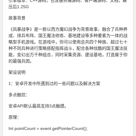
引擎版本：C++源码，包含服务端源码、客户端源码、文档，解
压后1.25G
故事背景
《风暴战争》是一款以西方魔幻战争为背景故事，融合了兵种养
成、排兵布阵、国王魔法修炼、基地建设等多种要素为一体的战
略型手机游戏。在游戏中，你可以使用总共四个种族、超过七十
种不同兵种进行策略搭配指挥战斗，配合各种炫酷的国王魔法技
能，变幻出万千种组合，同时采集资源、建设基地，打造属于你
的最强兵团。
架设说明
1：安卓开发中所遇到过的一些问题以及解决方案
多点触控：
安卓API默认最高支持3点触摸。
原理：
Int pointCount = event.getPointerCount();