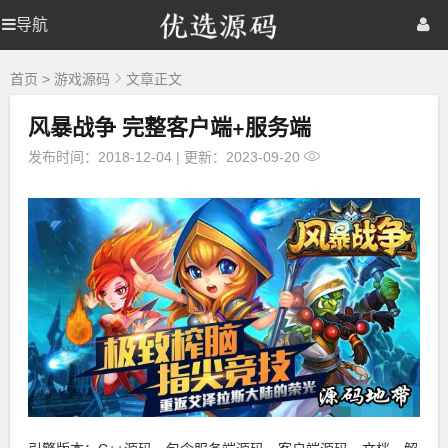
优
导航
优
首页
网站源码
游戏源码
选
源
选
棋牌源码
建站资源
精品专题
码
首页
>
游戏源码
文章正文
风暴战争 完整客户端+服务端
源
发布时间：2018-12-04
|
更新：2023-09-20
码