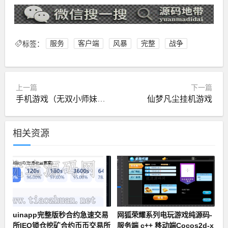
标签：
服务
客户端
风暴
完整
战争
上一篇
下一篇
手机游戏（无双小师妹）项目资料+源码
仙梦凡尘挂机游戏
相关资源
uinapp完整版秒合约急速交易
网狐荣耀系列电玩游戏纯源码-
所IEO锁仓挖矿合约币币交易所
服务端 c++ 移动端Cocos2d-x