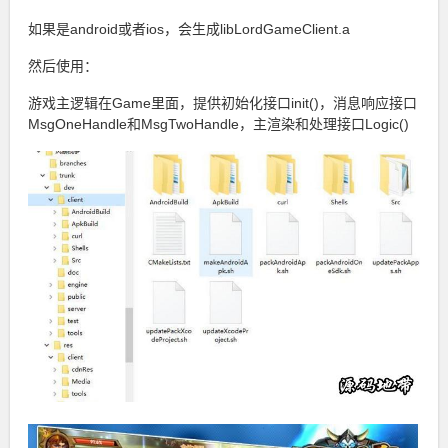
如果是android或者ios，会生成libLordGameClient.a
然后使用：
游戏主逻辑在Game里面，提供初始化接口init()，消息响应接口
MsgOneHandle和MsgTwoHandle，主渲染和处理接口Logic()