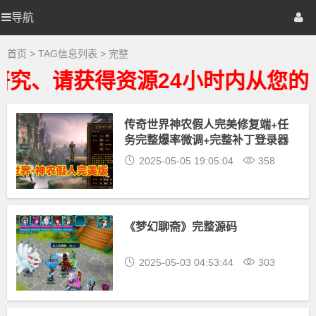
完
整
导航
优
首页
网站源码
游戏源码
大
全
-
选
棋牌源码
建站资源
精品专题
首页
> TAG信息列表 > 完整
完
整
究、请获得资源24小时内从您的
相
源
关
最
新
传奇世界神农假人完美修复端+任
码
资
务完整爆率微调+完整补丁登录器
源
下
+可局域网外网
2025-05-05 19:05:04
358
载
《梦幻聊斋》完整源码
2025-05-03 04:53:44
303