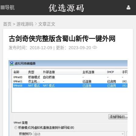
优
导航
优
首页
网站源码
游戏源码
选
源
选
棋牌源码
建站资源
精品专题
码
首页
>
游戏源码
文章正文
古剑奇侠完整版含蜀山新传一键外网
源
发布时间：2018-12-09
|
更新：2023-09-20
码