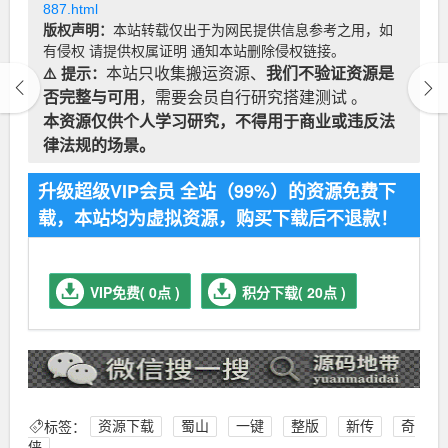
887.html
版权声明：
本站转载仅出于为网民提供信息参考之用，如
有侵权 请提供权属证明 通知本站删除侵权链接。
⚠️ 提示：
本站只收集搬运资源、
我们不验证资源是
否完整与可用
，需要会员自行研究搭建测试 。
本资源仅供个人学习研究，不得用于商业或违反法
律法规的场景。
升级超级VIP会员 全站（99%）的资源免费下
载，本站均为虚拟资源，购买下载后不退款！
VIP免费( 0点 )
积分下载( 20点 )
标签：
资源下载
蜀山
一键
整版
新传
奇
侠