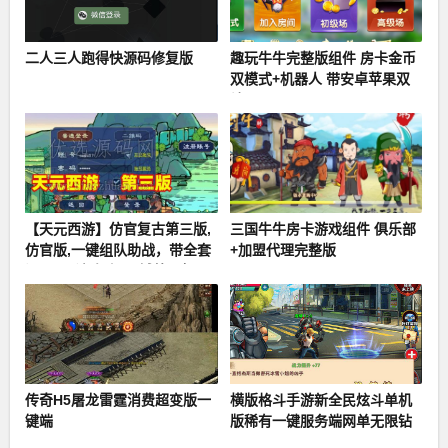
二人三人跑得快源码修复版
趣玩牛牛完整版组件 房卡金币
双模式+机器人 带安卓苹果双
端APP
【天元西游】仿官复古第三版,
三国牛牛房卡游戏组件 俱乐部
仿官版,一键组队助战，带全套
+加盟代理完整版
源码+玩法攻略+局域外网架设
教程
传奇H5屠龙雷霆消费超变版一
横版格斗手游新全民炫斗单机
键端
版稀有一键服务端网单无限钻
石