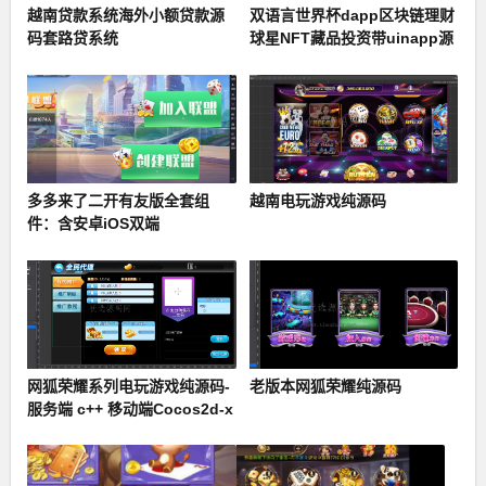
越南贷款系统海外小额贷款源
双语言世界杯dapp区块链理财
码套路贷系统
球星NFT藏品投资带uinapp源
码
多多来了二开有友版全套组
越南电玩游戏纯源码
件：含安卓iOS双端
网狐荣耀系列电玩游戏纯源码-
老版本网狐荣耀纯源码
服务端 c++ 移动端Cocos2d-x
+ Lua