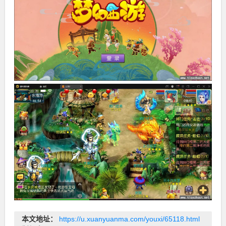
本文地址：
https://u.xuanyuanma.com/youxi/65118.html