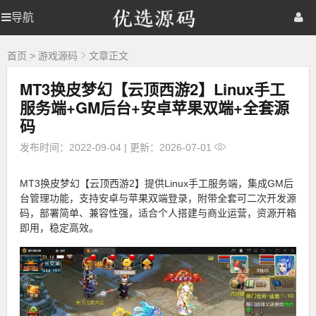
优
导航
优
首页
网站源码
游戏源码
选
源
选
棋牌源码
建站资源
精品专题
码
首页
>
游戏源码
文章正文
MT3换皮梦幻【云顶西游2】Linux手工
源
服务端+GM后台+安卓苹果双端+全套源
码
码
发布时间：2022-09-04
|
更新：2026-07-01
MT3换皮梦幻【云顶西游2】提供Linux手工服务端，集成GM后
台管理功能，支持安卓与苹果双端登录，附带全套可二次开发源
码，部署简单、兼容性强，适合个人搭建与商业运营，资源开箱
即用，稳定高效。