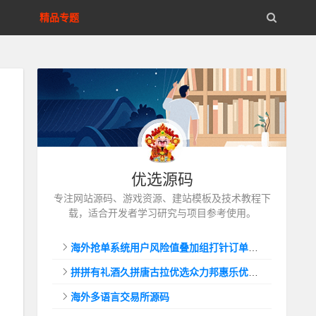
精品专题
优选源码
专注网站源码、游戏资源、建站模板及技术教程下
载，适合开发者学习研究与项目参考使用。
海外抢单系统用户风险值叠加组打针订单自动匹配系统
拼拼有礼酒久拼唐古拉优选众力邦惠乐优选养猪拼购拼团返利系统
海外多语言交易所源码