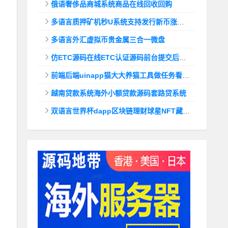
俄语奢侈品商城系统商品在线回收回购
多语言质押矿机秒U系统支持发行新币涨幅调控+代理后台
多语言外汇虚拟币贵金属三合一微盘
仿ETC源码在线ETC认证源码前台提交后台查询
前端后端uinapp猫大大养猫工具做任务看广告邀好友即可获得收益猫力合成游戏
越南贷款系统海外小额贷款源码套路贷系统
双语言世界杯dapp区块链理财球星NFT藏品投资带uinapp源码