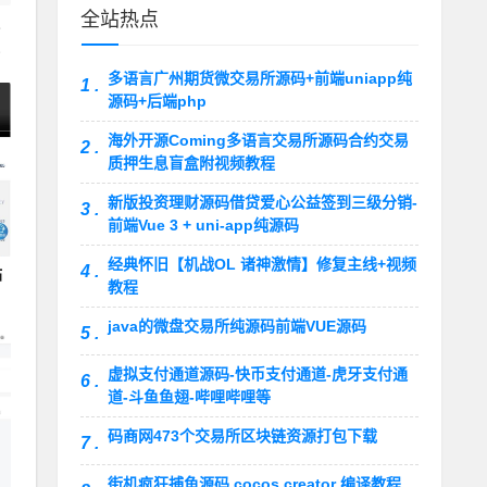
全站热点
课
程
多语言广州期货微交易所源码+前端uniapp纯
1 .
源码+后端php
海外开源Coming多语言交易所源码合约交易
2 .
质押生息盲盒附视频教程
新版投资理财源码借贷爱心公益签到三级分销-
3 .
前端Vue 3 + uni-app纯源码
经典怀旧【机战OL 诸神激情】修复主线+视频
4 .
站
教程
java的微盘交易所纯源码前端VUE源码
5 .
虚拟支付通道源码-快币支付通道-虎牙支付通
6 .
道-斗鱼鱼翅-哔哩哔哩等
码商网473个交易所区块链资源打包下载
7 .
街机疯狂捕鱼源码 cocos creator 编译教程