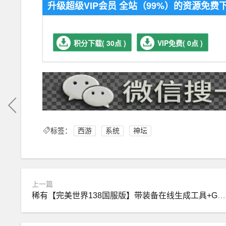
升级超级VIP会员 全站（99%）的资源免
积分下载( 30点 )
VIP免费( 0点 )
标签：
西游
系统
神坛
上一篇
稀有【完美世界138国服版】带装备在线生成工具+GM后及EL编辑器，配视频教程