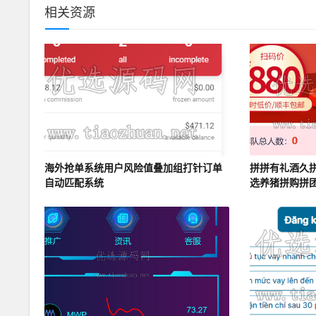
相关资源
海外抢单系统用户风险值叠加组打针订单
拼拼有礼酒久
自动匹配系统
选养猪拼购拼