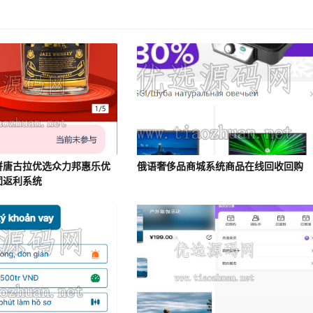
拼唐古拉优选众力邦惠乐优
俄语奢侈品商城系统商品在线回收回购
团返利系统