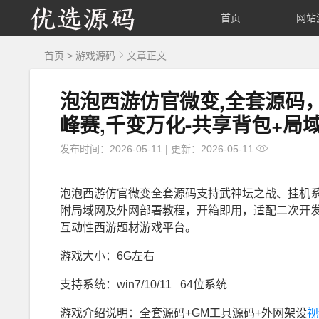
优
首页
网站
选
首页
>
游戏源码
文章正文
源
泡泡西游仿官微变,全套源码，
峰赛,千变万化-共享背包+局
码
发布时间：2026-05-11
|
更新：2026-05-11
泡泡西游仿官微变全套源码支持武神坛之战、挂机
附局域网及外网部署教程，开箱即用，适配二次开
互动性西游题材游戏平台。
游戏大小：6G左右
支持系统：win7/10/11 64位系统
游戏介绍说明：全套源码+GM工具源码+外网架设
视