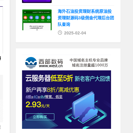
海外石油投资理财系统原油投
资理财源码3级佣金代理后台团
队查询
2025-02-04
博
据