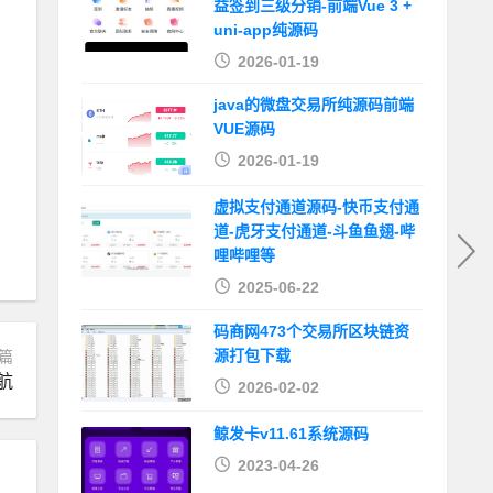
益签到三级分销-前端Vue 3 +
uni-app纯源码
2026-01-19
java的微盘交易所纯源码前端
VUE源码
2026-01-19
虚拟支付通道源码-快币支付通
道-虎牙支付通道-斗鱼鱼翅-哔
哩哔哩等
2025-06-22
码商网473个交易所区块链资
源打包下载
篇
航
2026-02-02
鲸发卡v11.61系统源码
2023-04-26