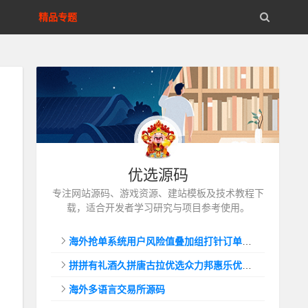
精品专题
优选源码
专注网站源码、游戏资源、建站模板及技术教程下
载，适合开发者学习研究与项目参考使用。
海外抢单系统用户风险值叠加组打针订单自动匹配系统
拼拼有礼酒久拼唐古拉优选众力邦惠乐优选养猪拼购拼团返利系统
海外多语言交易所源码