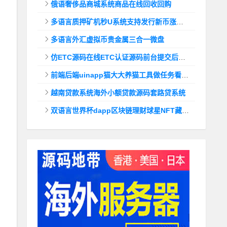
俄语奢侈品商城系统商品在线回收回购
多语言质押矿机秒U系统支持发行新币涨幅调控+代理后台
多语言外汇虚拟币贵金属三合一微盘
仿ETC源码在线ETC认证源码前台提交后台查询
前端后端uinapp猫大大养猫工具做任务看广告邀好友即可获得收益猫力合成游戏
越南贷款系统海外小额贷款源码套路贷系统
双语言世界杯dapp区块链理财球星NFT藏品投资带uinapp源码