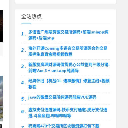
全站热点
多语言广州期货微交易所源码+前端uniapp纯
1 .
源码+后端php
海外开源Coming多语言交易所源码合约交易
2 .
质押生息盲盒附视频教程
加
新版投资理财源码借贷爱心公益签到三级分销-
3 .
前端Vue 3 + uni-app纯源码
经典怀旧【机战OL 诸神激情】修复主线+视频
4 .
教程
java的微盘交易所纯源码前端VUE源码
5 .
虚拟支付通道源码-快币支付通道-虎牙支付通
6 .
道-斗鱼鱼翅-哔哩哔哩等
直
码商网473个交易所区块链资源打包下载
7 .