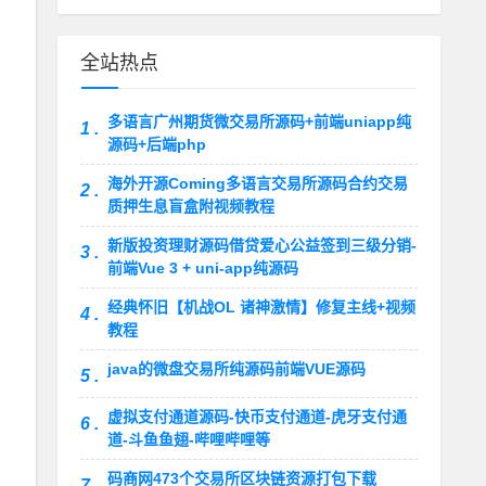
全站热点
多语言广州期货微交易所源码+前端uniapp纯
1 .
源码+后端php
海外开源Coming多语言交易所源码合约交易
2 .
质押生息盲盒附视频教程
新版投资理财源码借贷爱心公益签到三级分销-
3 .
前端Vue 3 + uni-app纯源码
经典怀旧【机战OL 诸神激情】修复主线+视频
4 .
教程
java的微盘交易所纯源码前端VUE源码
5 .
虚拟支付通道源码-快币支付通道-虎牙支付通
6 .
道-斗鱼鱼翅-哔哩哔哩等
码商网473个交易所区块链资源打包下载
7 .