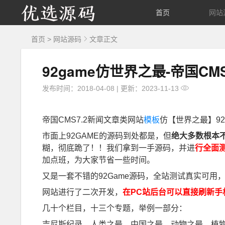
优
首页
网站
选
首页
>
网站源码
文章正文
源
92game仿世界之最-帝国C
码
发布时间：2018-04-08
|
更新：2023-11-13
帝国CMS7.2新闻文章类网站
模板
仿【世界之最】92
市面上92GAME的源码到处都是，但
绝大多数根本
糊，彻底跪了！！我们拿到一手源码，并进
行全面
加点班，为大家节省一些时间。
又是一套不错的92Game源码，全站测试真实可用
网站进行了二次开发，
在PC站后台可以直接刷新手
几十个栏目，十三个专题，举例一部分：
吉尼斯纪录，人类之最，中国之最，动物之最，植