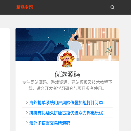
精品专题
优选源码
专注网站源码、游戏资源、建站模板及技术教程下
载，适合开发者学习研究与项目参考使用。
海外抢单系统用户风险值叠加组打针订单自动匹配系统
拼拼有礼酒久拼唐古拉优选众力邦惠乐优选养猪拼购拼团返利系统
海外多语言交易所源码