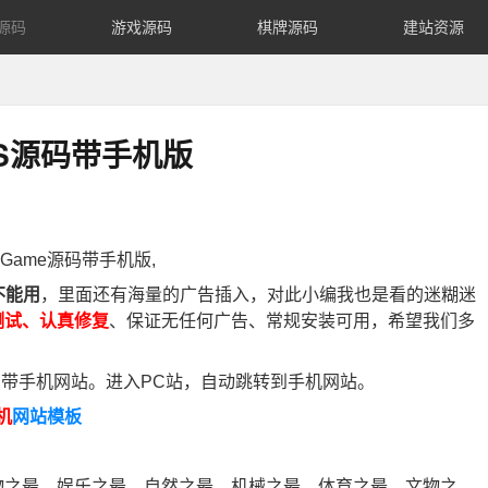
源码
游戏源码
棋牌源码
建站资源
MS源码带手机版
Game源码带手机版,
不能用
，里面还有海量的广告插入，对此小编我也是看的迷糊迷
测试、认真修复
、保证无任何广告、常规安装可用，希望我们多
，带手机网站。进入PC站，自动跳转到手机网站。
机
网站模板
物之最，娱乐之最，自然之最，机械之最，体育之最，文物之