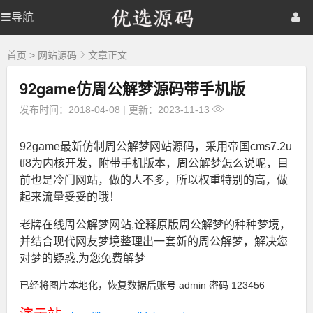
优
导航
优
首页
网站源码
游戏源码
选
源
选
棋牌源码
建站资源
精品专题
码
首页
>
网站源码
文章正文
92game仿周公解梦源码带手机版
源
发布时间：2018-04-08
|
更新：2023-11-13
码
92game最新仿制周公解梦网站源码，采用帝国cms7.2u
tf8为内核开发，附带手机版本，周公解梦怎么说呢，目
前也是冷门网站，做的人不多，所以权重特别的高，做
起来流量妥妥的哦！
老牌在线周公解梦网站,诠释原版周公解梦的种种梦境，
并结合现代网友梦境整理出一套新的周公解梦，解决您
对梦的疑惑,为您免费解梦
已经将图片本地化，恢复数据后账号 admin 密码 123456