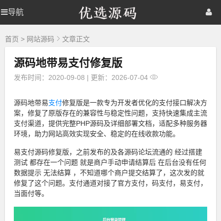
优
导航
优
首页
网站源码
游戏源码
选
源
选
棋牌源码
建站资源
精品专题
码
首页
>
网站源码
文章正文
源码地带易支付修复版
源
发布时间：2020-09-08
|
更新：2026-07-04
码
源码地带易
支付
修复版是一款专为开发者优化的支付接口解决方
案，修复了原版存在的兼容性与稳定性问题，支持快速集成主流
支付渠道，提供完整PHP源码及详细部署文档，适配多种服务器
环境，助力网站高效实现安全、稳定的在线收款功能。
易支付源码修复版，之前发布的及各源码论坛流通的 经过搭建
测试 都存在一个问题 就是商户手动申请结算后 在后台没有任何
数据提示 无法结算 ，不知道哪个商户提交结算了，这次发的就
修复了这个问题。支付通道对接了官方支付，码支付，易支付，
当面付等。