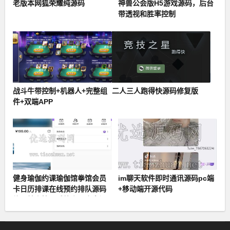
老版本网狐荣耀纯源码
神兽公会版H5游戏源码，后台
带透视和胜率控制
战斗牛带控制+机器人+完整组
二人三人跑得快源码修复版
件+双端APP
健身瑜伽约课瑜伽馆拳馆会员
im聊天软件即时通讯源码pc端
卡日历排课在线预约排队源码
+移动端开源代码
约课健身管理系统小程序多门
店