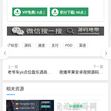
VIP免费( 0点 )
积分下载( 68点 )
标签：
源码
通道
支付
PDD
渠道
上一篇
下一篇
老爷车yii点位盘乐酒商城系统微盘源码
夜播苹果安卓视频源码+完整数据+视频盒子+双端源码app
相关资源