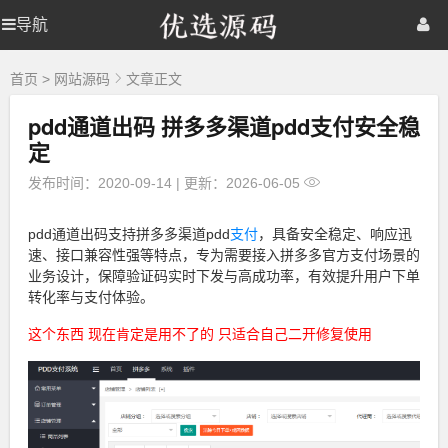
优
导航
优
首页
网站源码
游戏源码
选
源
选
棋牌源码
建站资源
精品专题
码
首页
>
网站源码
文章正文
pdd通道出码 拼多多渠道pdd支付安全稳
源
定
码
发布时间：2020-09-14
|
更新：2026-06-05
pdd通道出码支持拼多多渠道pdd
支付
，具备安全稳定、响应迅
速、接口兼容性强等特点，专为需要接入拼多多官方支付场景的
业务设计，保障验证码实时下发与高成功率，有效提升用户下单
转化率与支付体验。
这个东西 现在肯定是用不了的 只适合自己二开修复使用