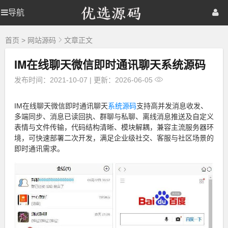
优
导航
优
首页
网站源码
游戏源码
选
源
选
棋牌源码
建站资源
精品专题
码
首页
>
网站源码
文章正文
IM在线聊天微信即时通讯聊天系统源码
源
发布时间：2021-10-07
|
更新：2026-06-05
码
IM在线聊天微信即时通讯聊天
系统源码
支持高并发消息收发、
多端同步、消息已读回执、群聊与私聊、离线消息推送及自定义
表情与文件传输，代码结构清晰、模块解耦，兼容主流服务器环
境，可快速部署二次开发，满足企业级社交、客服与社区场景的
即时通讯需求。