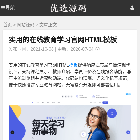
优
导航
优
首页
网站源码
游戏源码
选
源
选
棋牌源码
建站资源
精品专题
码
首页
>
网站源码
文章正文
实用的在线教育学习官网HTML模板
源
发布时间：2021-10-08
|
更新：2026-07-04
码
实用的在线教育学习官网HTML
模板
提供响应式布局与简洁现代
设计，支持课程展示、教师介绍、学员评价及在线报名功能，兼
容主流浏览器并适配移动端。代码结构清晰、语义化标签规范，
便于快速搭建专业教育网站，无需复杂开发即可部署使用。