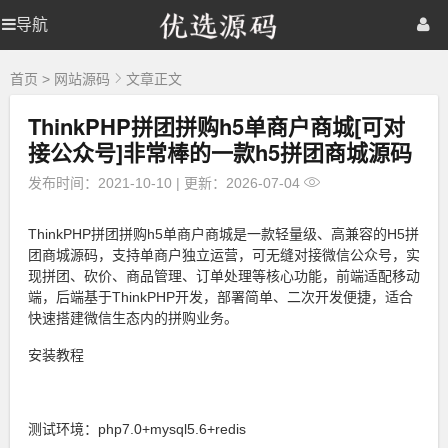
优
导航
优
首页
网站源码
游戏源码
选
源
选
棋牌源码
建站资源
精品专题
码
首页
>
网站源码
文章正文
ThinkPHP拼团拼购h5单商户商城[可对
源
接公众号]非常棒的一款h5拼团商城源码
码
发布时间：2021-10-10
|
更新：2026-07-04
ThinkPHP拼团拼购h5单商户商城是一款轻量级、高兼容的H5拼
团商城源码，支持单商户独立运营，可无缝对接微信公众号，实
现拼团、砍价、商品管理、订单处理等核心功能，前端适配移动
端，后端基于ThinkPHP开发，部署简单、二次开发便捷，适合
快速搭建微信生态内的拼购业务。
安装教程
测试环境：php7.0+mysql5.6+redis