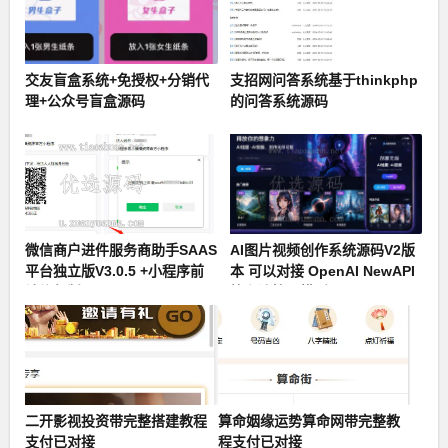
交友盲盒系统+免授权+分销代
支招网问答系统基于thinkphp
理+公众号盲盒源码
的问答系统源码
微信商户进件服务商助手SAAS
AI图片视频创作系统源码V2版
平台独立版V3.0.5 +小程序前
本 可以对接 OpenAI NewAPI
端修复版
等主流接口模型
二开影视投资带完整搭建教程
算命姻缘运势算命网带完整教
支付已对接
程支付已对接