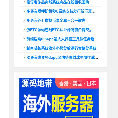
俄语奢侈品商城系统商品在线回收回购
多语言质押矿机秒U系统支持发行新币涨幅调控+代理后台
多语言外汇虚拟币贵金属三合一微盘
仿ETC源码在线ETC认证源码前台提交后台查询
前端后端uinapp猫大大养猫工具做任务看广告邀好友即可获得收益猫力合成游戏
越南贷款系统海外小额贷款源码套路贷系统
双语言世界杯dapp区块链理财球星NFT藏品投资带uinapp源码