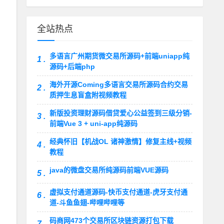
全站热点
多语言广州期货微交易所源码+前端uniapp纯
1 .
源码+后端php
海外开源Coming多语言交易所源码合约交易
2 .
质押生息盲盒附视频教程
新版投资理财源码借贷爱心公益签到三级分销-
3 .
前端Vue 3 + uni-app纯源码
经典怀旧【机战OL 诸神激情】修复主线+视频
4 .
教程
java的微盘交易所纯源码前端VUE源码
5 .
虚拟支付通道源码-快币支付通道-虎牙支付通
6 .
道-斗鱼鱼翅-哔哩哔哩等
码商网473个交易所区块链资源打包下载
7 .