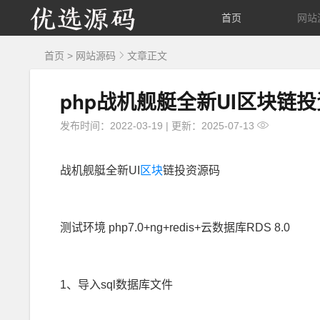
优
首页
网站
选
首页
>
网站源码
文章正文
源
php战机舰艇全新UI区块链
码
发布时间：2022-03-19
|
更新：2025-07-13
战机舰艇全新UI
区块
链投资源码
测试环境 php7.0+ng+redis+云数据库RDS 8.0
1、导入sql数据库文件