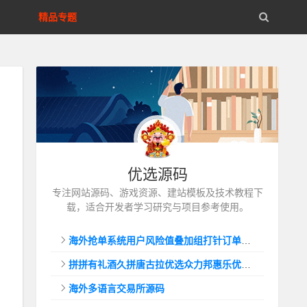
精品专题
优选源码
专注网站源码、游戏资源、建站模板及技术教程下
载，适合开发者学习研究与项目参考使用。
海外抢单系统用户风险值叠加组打针订单自动匹配系统
拼拼有礼酒久拼唐古拉优选众力邦惠乐优选养猪拼购拼团返利系统
海外多语言交易所源码