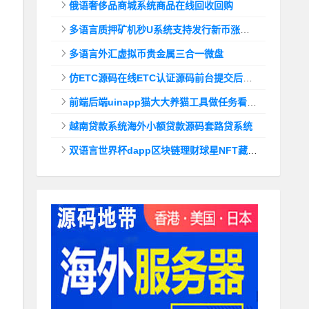
俄语奢侈品商城系统商品在线回收回购
多语言质押矿机秒U系统支持发行新币涨幅调控+代理后台
多语言外汇虚拟币贵金属三合一微盘
仿ETC源码在线ETC认证源码前台提交后台查询
前端后端uinapp猫大大养猫工具做任务看广告邀好友即可获得收益猫力合成游戏
越南贷款系统海外小额贷款源码套路贷系统
双语言世界杯dapp区块链理财球星NFT藏品投资带uinapp源码