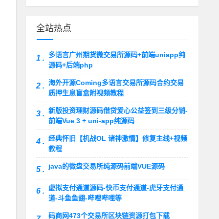
全站热点
多语言广州期货微交易所源码+前端uniapp纯
1 .
源码+后端php
海外开源Coming多语言交易所源码合约交易
2 .
质押生息盲盒附视频教程
新版投资理财源码借贷爱心公益签到三级分销-
3 .
前端Vue 3 + uni-app纯源码
经典怀旧【机战OL 诸神激情】修复主线+视频
4 .
教程
java的微盘交易所纯源码前端VUE源码
5 .
虚拟支付通道源码-快币支付通道-虎牙支付通
6 .
道-斗鱼鱼翅-哔哩哔哩等
码商网473个交易所区块链资源打包下载
7 .