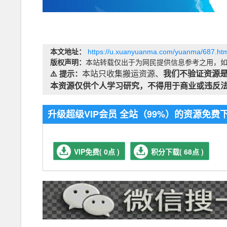
本文地址：
https://u.xuanyuanma.com/yuanma/687.htm
版权声明：
本站转载仅出于为网民提供信息参考之用，如
⚠️ 提示：
本站只收集搬运资源、
我们不验证资源
本资源仅供个人学习研究，不得用于商业或违反
升级超级VIP会员 全站（99%）的资源免
VIP免费( 0点 )
积分下载( 68点 )