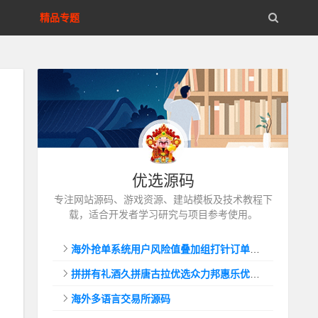
精品专题
优选源码
专注网站源码、游戏资源、建站模板及技术教程下
载，适合开发者学习研究与项目参考使用。
海外抢单系统用户风险值叠加组打针订单自动匹配系统
拼拼有礼酒久拼唐古拉优选众力邦惠乐优选养猪拼购拼团返利系统
海外多语言交易所源码