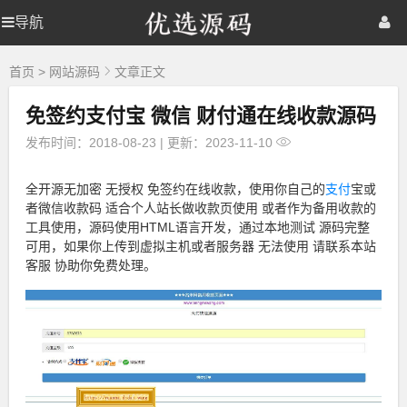
优
导航
优
首页
网站源码
游戏源码
选
源
选
棋牌源码
建站资源
精品专题
码
首页
>
网站源码
文章正文
免签约支付宝 微信 财付通在线收款源码
源
发布时间：2018-08-23
|
更新：2023-11-10
码
全开源无加密 无授权 免签约在线收款，使用你自己的
支付
宝或
者微信收款码 适合个人站长做收款页使用 或者作为备用收款的
工具使用，源码使用HTML语言开发，通过本地测试 源码完整
可用，如果你上传到虚拟主机或者服务器 无法使用 请联系本站
客服 协助你免费处理。