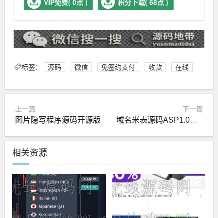
VIP免费( 0点 )
积分下载( 68点 )
标签：
源码
微信
免签约支付
收款
在线
上一篇
下一篇
图片隐写程序源码开源版
域名米表源码ASP1.0自用版
相关资源