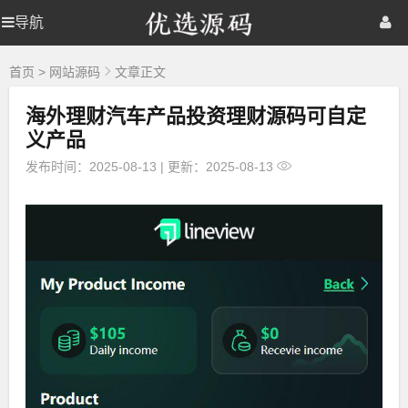
优
导航
优
首页
网站源码
游戏源码
选
源
选
棋牌源码
建站资源
精品专题
码
首页
>
网站源码
文章正文
海外理财汽车产品投资理财源码可自定
源
义产品
码
发布时间：2025-08-13
|
更新：2025-08-13