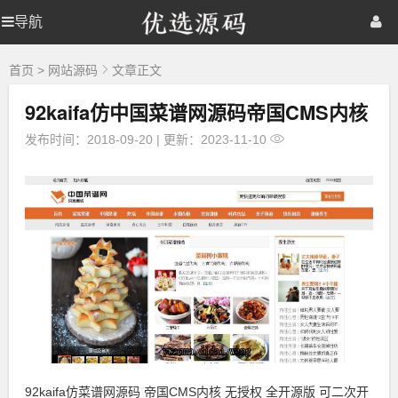
优
导航
优
首页
网站源码
游戏源码
选
源
选
棋牌源码
建站资源
精品专题
码
首页
>
网站源码
文章正文
92kaifa仿中国菜谱网源码帝国CMS内核
源
发布时间：2018-09-20
|
更新：2023-11-10
码
92kaifa仿菜谱网源码 帝国CMS内核 无授权 全开源版 可二次开