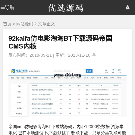
优
导航
优
首页
网站源码
游戏源码
选
源
选
棋牌源码
建站资源
精品专题
码
首页
>
网站源码
文章正文
92kaifa仿电影淘淘BT下载源码帝国
源
CMS内核
码
发布时间：2018-09-21
|
更新：2023-11-10
帝国cms仿电影淘淘BT下载站源码，内带12000条数据 资源本
地化 已在本地测试 也下载测试了 都能下载，只是分类功能可能