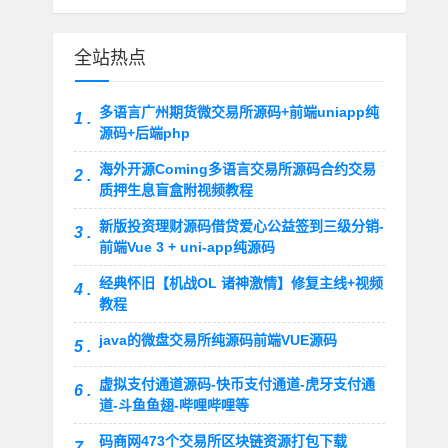
全站热点
多语言广州期货微交易所源码+前端uniapp纯
1 .
源码+后端php
海外开源Coming多语言交易所源码合约交易
2 .
质押生息盲盒附视频教程
新版投资理财源码借贷爱心公益签到三级分销-
3 .
前端Vue 3 + uni-app纯源码
经典怀旧【机战OL 诸神激情】修复主线+视频
4 .
教程
java的微盘交易所纯源码前端VUE源码
5 .
虚拟支付通道源码-快币支付通道-虎牙支付通
6 .
道-斗鱼鱼翅-哔哩哔哩等
码商网473个交易所区块链资源打包下载
7 .