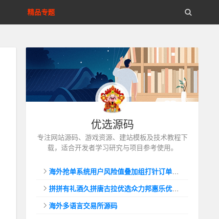
精品专题
优选源码
专注网站源码、游戏资源、建站模板及技术教程下
载，适合开发者学习研究与项目参考使用。
海外抢单系统用户风险值叠加组打针订单自动匹配系统
拼拼有礼酒久拼唐古拉优选众力邦惠乐优选养猪拼购拼团返利系统
海外多语言交易所源码