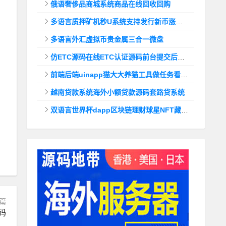
俄语奢侈品商城系统商品在线回收回购
多语言质押矿机秒U系统支持发行新币涨幅调控+代理后台
多语言外汇虚拟币贵金属三合一微盘
仿ETC源码在线ETC认证源码前台提交后台查询
前端后端uinapp猫大大养猫工具做任务看广告邀好友即可获得收益猫力合成游戏
越南贷款系统海外小额贷款源码套路贷系统
双语言世界杯dapp区块链理财球星NFT藏品投资带uinapp源码
篇
源码