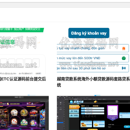
线ETC认证源码前台提交后
越南贷款系统海外小额贷款源码套路贷
统