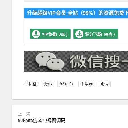
升级超级VIP会员 全站（99%）的资源免
VIP免费( 0点 )
积分下载( 68点 )
标签：
源码
92kaifa
采集器
剧情
上一篇
92kaifa仿55电视网源码