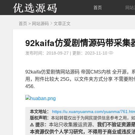
优
首页
网站
选
首页
>
网站源码
文章正文
源
92kaifa仿爱剧情源码带采集
码
发布时间：2018-09-27
|
更新：2023-11-10
92kaifa仿爱剧情网站源码 帝国CMS内核 全开
用，附件比较大 25G，以文件夹方式分享 不需要附件
456.
本文地址：
https://u.xuanyuanma.com/yuanma/761.htm
版权声明：
本站转载仅出于为网民提供信息参考之用，如
⚠️ 提示：
本站只收集搬运资源、
我们不验证资源
本资源仅供个人学习研究，不得用于商业或违反