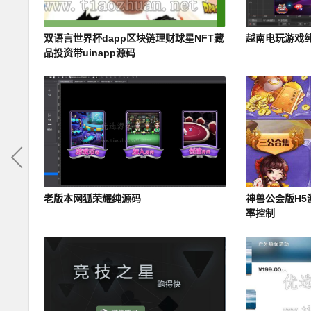
双语言世界杯dapp区块链理财球星NFT藏
越南电玩游戏
品投资带uinapp源码
老版本网狐荣耀纯源码
神兽公会版H5
率控制