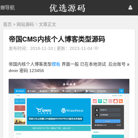
优
导航
优
首页
网站源码
游戏源码
选
源
选
棋牌源码
建站资源
精品专题
码
首页
>
网站源码
文章正文
帝国CMS内核个人博客类型源码
源
发布时间：2018-11-10
|
更新：2023-11-04
码
帝国内核个人博客类型
模板
界面一般 已在本地测试 后台账号 a
dmin 密码 123456