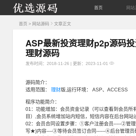
优
首页
网站
选
首页
>
网站源码
文章正文
源
ASP最新投资理财p2p源码
理财源码
码
发布时间：2018-11-26
|
更新：2023-11-01
源码简介：
适用范围：
理财
版,运行环境： ASP、ACCESS
程序功能简介：
01：功能增加：会员资金记录（可以查看到会员所
目）,会员系统增加站内短信，短信内容在后台网站
02：会员合同设置步骤：①客户注册会员-----②管
写★}内容----③等待会员签订合同------④后台管理