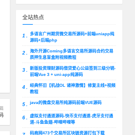
全站热点
多语言广州期货微交易所源码+前端uniapp纯
1 .
源码+后端php
海外开源Coming多语言交易所源码合约交易
2 .
质押生息盲盒附视频教程
新版投资理财源码借贷爱心公益签到三级分销-
3 .
前端Vue 3 + uni-app纯源码
经典怀旧【机战OL 诸神激情】修复主线+视频
4 .
教程
java的微盘交易所纯源码前端VUE源码
5 .
篇
码
虚拟支付通道源码-快币支付通道-虎牙支付通
6 .
道-斗鱼鱼翅-哔哩哔哩等
码商网473个交易所区块链资源打包下载
7 .