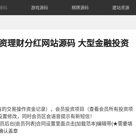
源码
游戏源码
棋牌源码
建站资源
投资理财分红网站源码 大型金融投资
有的交易操作资金记录），会员投资项目（查看会员所有投资项
设置修改，同时会员区会语音提示有新短信！
理员后台[会员列表]合同设置里面点击[加载范本]编辑带{★需要填
员确认盖章