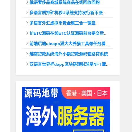
俄语奢侈品商城系统商品在线回收回购
多语言质押矿机秒U系统支持发行新币涨幅调控+代理后台
多语言外汇虚拟币贵金属三合一微盘
仿ETC源码在线ETC认证源码前台提交后台查询
前端后端uinapp猫大大养猫工具做任务看广告邀好友即可获得收益猫力合成游戏
越南贷款系统海外小额贷款源码套路贷系统
双语言世界杯dapp区块链理财球星NFT藏品投资带uinapp源码