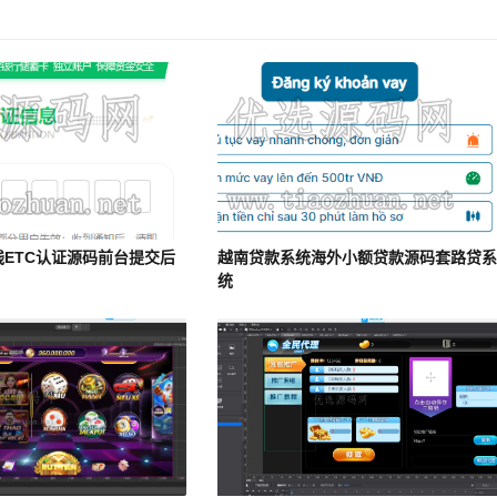
线ETC认证源码前台提交后
越南贷款系统海外小额贷款源码套路贷
统