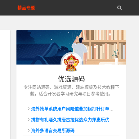
精品专题
优选源码
专注网站源码、游戏资源、建站模板及技术教程下
载，适合开发者学习研究与项目参考使用。
海外抢单系统用户风险值叠加组打针订单自动匹配系统
拼拼有礼酒久拼唐古拉优选众力邦惠乐优选养猪拼购拼团返利系统
海外多语言交易所源码