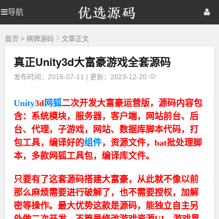
优
导航
优
首页
网站源码
游戏源码
选
源
选
棋牌源码
建站资源
精品专题
码
首页
>
棋牌源码
文章正文
真正Unity3d大富豪游戏全套源码
源
发布时间：2018-07-11
|
更新：2023-12-20
码
Unity
3d
网狐
二次开发大富豪运营版，源码内容包
含：系统模块，服务器，客户端，网站前台、后
台、代理，子游戏，网站、数据库脚本代码，打
包工具，编译好的
组件
，资源文件，bat批处理脚
本，多款网狐工具包，编译库文件。
只要有了这套源码搭建大富豪，从此就不像以前
那么麻烦需要进行破解了，也不需要授权，加解
密等操作。最大优势这款是源码，能独立自主另
外做二次开发，不管是修改游戏资源UI，游戏界