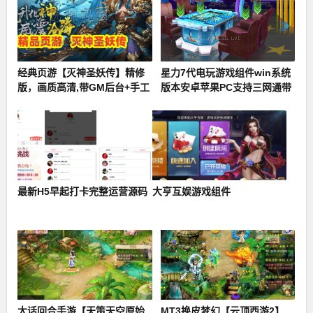
经典页游【灭神圣妖传】精修
星力7代电玩游戏组件win系统
版，画质高清,带GM后台+手工
版本安卓苹果PC支持三网通带
外网端架设教程
视频搭建教程
最新H5早起打卡完整运营源码
大亨互娱游戏组件
大话回合手游【天策天空原始
MT3换皮梦幻【云顶西游2】