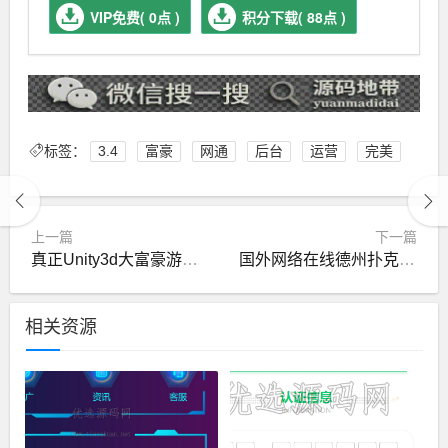
VIP免费( 0点 )
积分下载( 88点 )
标签：
3.4
富豪
网通
后台
运营
完美
上一篇
下一篇
真正Unity3d大富豪游戏全套源码
国外网络在线德州扑克源码
相关资源