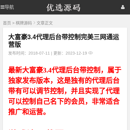
优
导航
优
首页
网站源码
游戏源码
选
源
选
棋牌源码
建站资源
精品专题
码
首页
>
棋牌源码
文章正文
大富豪3.4代理后台带控制完美三网通运
源
营版
码
发布时间：2018-07-11
|
更新：2023-12-19
最新大富豪3.4代理后台带控制，属于
独家发布版本，这是独有的代理后台
带有可以调节控制，并且实现了代理
可以控制自己名下的会员，非常适合
推广和运营。