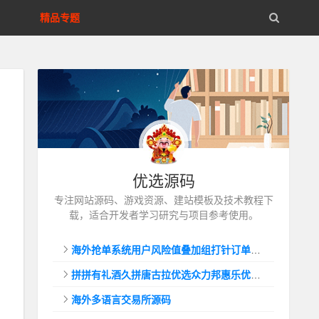
精品专题
优选源码
专注网站源码、游戏资源、建站模板及技术教程下
载，适合开发者学习研究与项目参考使用。
海外抢单系统用户风险值叠加组打针订单自动匹配系统
拼拼有礼酒久拼唐古拉优选众力邦惠乐优选养猪拼购拼团返利系统
海外多语言交易所源码