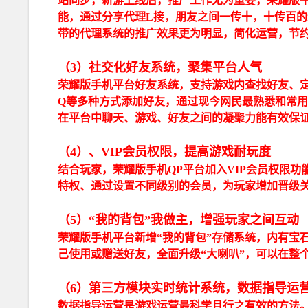
站同步，新游上线后，推广工作尤为重要，荣耀版
能，通过分享代理L接，朋友之间一传十，十传百
带的代理系统的推广效果更为明显，简化运营，节
（3）社交化好友系统，聚集平台人气
荣耀版手机平台好友系统，支持游戏内查找好友、定
Q等多种方式添加好友，通过现今网民最熟悉和常
在平台中聊天、游戏、好友之间的凝聚力能有效保
（4）、VIP会员权限，提高游戏耐玩度
结合玩家，荣耀版手机QP平台加入VIP会员权限
特权、通过设置不同级别的会员，为玩家增加晋级
（5）“我的背包”我做主，增强玩家之间互动
荣耀版手机平台新增“我的背包”存储系统，内有宝
己使用或赠送好友，全面升级“大喇叭”，可以在整
（6）第三方模块实时统计系统，数据指导运
数据指导运营是游戏运营最科学且行之有效的方法