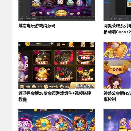
越南电玩游戏纯源码
网狐荣耀系列电
移动端Cocos2d
颂游黑金版26款金币游戏组件+视频搭建
神兽公会版H5
教程
率控制