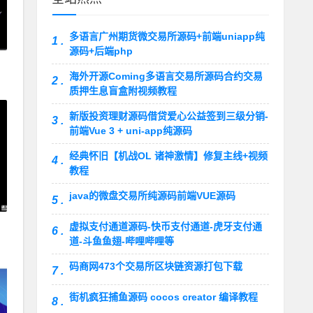
多语言广州期货微交易所源码+前端uniapp纯
1 .
源码+后端php
海外开源Coming多语言交易所源码合约交易
2 .
质押生息盲盒附视频教程
新版投资理财源码借贷爱心公益签到三级分销-
3 .
前端Vue 3 + uni-app纯源码
经典怀旧【机战OL 诸神激情】修复主线+视频
4 .
教程
java的微盘交易所纯源码前端VUE源码
5 .
虚拟支付通道源码-快币支付通道-虎牙支付通
6 .
道-斗鱼鱼翅-哔哩哔哩等
码商网473个交易所区块链资源打包下载
7 .
街机疯狂捕鱼源码 cocos creator 编译教程
8 .