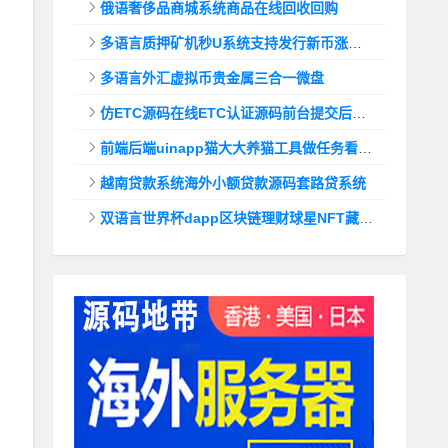
俄语奢侈品商城系统商品在线回收回购
多语言质押矿机秒U系统支持发行新币涨幅调控+代理后台
多语言外汇虚拟币贵金属三合一微盘
仿ETC源码在线ETC认证源码前台提交后台查询
前端后端uinapp猫大大养猫工具做任务看广告邀好友即可获得收益猫力合成游戏
越南贷款系统海外小额贷款源码套路贷系统
双语言世界杯dapp区块链理财球星NFT藏品投资带uinapp源码