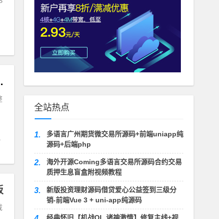
S
ML5帝国CMS整站模板
整
全站热点
多语言广州期货微交易所源码+前端uniapp纯
1.
源码+后端php
海外开源Coming多语言交易所源码合约交易
2.
质押生息盲盒附视频教程
板
新版投资理财源码借贷爱心公益签到三级分
3.
销-前端Vue 3 + uni-app纯源码
载
经典怀旧【机战OL 诸神激情】修复主线+视
4.