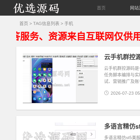
优
首页
网站
选
首页
> TAG信息列表 > 手机
务、资源来自互联网仅供用户学习
源
码
云手机群控源
云手机群控源码是
任务脚本编排与实
试、营销推广及账
2026-07-23 05
多语言精仿st
多语言精仿st5美