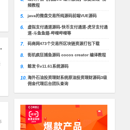
频教程
java的微盘交易所纯源码前端VUE源码
5.
虚拟支付通道源码-快币支付通道-虎牙支付通
6.
道-斗鱼鱼翅-哔哩哔哩等
码商网473个交易所区块链资源打包下载
7.
手机绿色版帝国CMS模版
街机疯狂捕鱼源码 cocos creator 编译教程
8.
轻
鲸发卡v11.61系统源码
9.
海外石油投资理财系统原油投资理财源码3级
10.
佣金代理后台团队查询
手