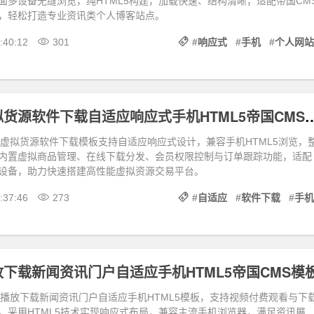
面多设备无缝浏览，纯HTML5构建，加载快速、结构清晰，适配帝国CM
，轻松打造专业资讯类个人博客站点。
:40:12
301
#
响应式
#
手机
#
个人网站
源码商城虚拟货源软件下载自适应响应式手机HT
城虚拟货源软件下载模板支持自适应响应式设计，兼容手机HTML5浏览，
内置虚拟商品管理、在线下载分发、会员权限控制与订单跟踪功能，适配
设备，助力快速搭建高性能虚拟资源交易平台。
:37:46
273
#
自适应
#
软件下载
#
手机
下载新闻资讯门户自适应手机HTML5帝国CMS模
费播放下载新闻资讯门户自适应手机HTML5模板，支持视频付费观看与下
，采用HTML5技术实现响应式布局，兼容主流手机浏览器，满足资讯展