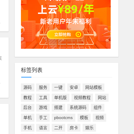
支
标签列表
源码
服务
一键
安卓
网站模板
教程
工具
单机版
视频教程
网站
后台
游戏
搭建
系统源码
组件
单机
手工
pbootcms
模板
视频
手机
语言
二开
房卡
娱乐