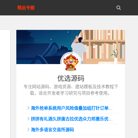
精品专题
优选源码
专注网站源码、游戏资源、建站模板及技术教程下
载，适合开发者学习研究与项目参考使用。
海外抢单系统用户风险值叠加组打针订单自动匹配系统
拼拼有礼酒久拼唐古拉优选众力邦惠乐优选养猪拼购拼团返利系统
海外多语言交易所源码