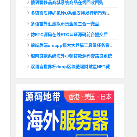
俄语奢侈品商城系统商品在线回收回购
多语言质押矿机秒U系统支持发行新币涨幅调控+代理后台
多语言外汇虚拟币贵金属三合一微盘
仿ETC源码在线ETC认证源码前台提交后台查询
前端后端uinapp猫大大养猫工具做任务看广告邀好友即可获得收益猫力合成游戏
越南贷款系统海外小额贷款源码套路贷系统
双语言世界杯dapp区块链理财球星NFT藏品投资带uinapp源码