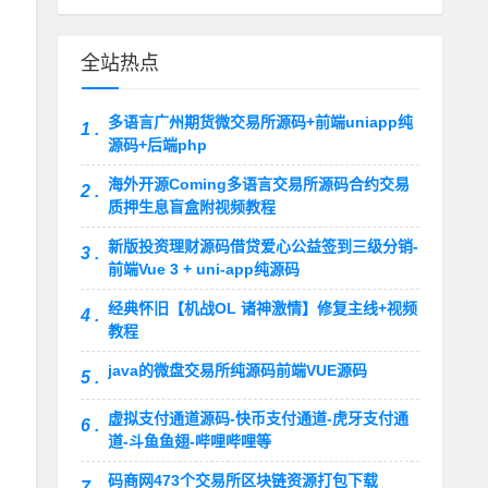
全站热点
多语言广州期货微交易所源码+前端uniapp纯
1 .
源码+后端php
海外开源Coming多语言交易所源码合约交易
2 .
质押生息盲盒附视频教程
新版投资理财源码借贷爱心公益签到三级分销-
3 .
前端Vue 3 + uni-app纯源码
经典怀旧【机战OL 诸神激情】修复主线+视频
4 .
教程
java的微盘交易所纯源码前端VUE源码
5 .
虚拟支付通道源码-快币支付通道-虎牙支付通
6 .
道-斗鱼鱼翅-哔哩哔哩等
码商网473个交易所区块链资源打包下载
7 .