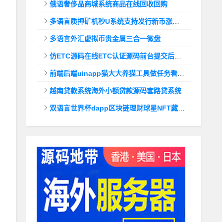
俄语奢侈品商城系统商品在线回收回购
多语言质押矿机秒U系统支持发行新币涨幅调控+代理后台
多语言外汇虚拟币贵金属三合一微盘
仿ETC源码在线ETC认证源码前台提交后台查询
前端后端uinapp猫大大养猫工具做任务看广告邀好友即可获得收益猫力合成游戏
越南贷款系统海外小额贷款源码套路贷系统
双语言世界杯dapp区块链理财球星NFT藏品投资带uinapp源码