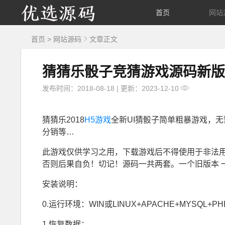
优
首页
网站
选
首页
>
网站源码
文章正文
源
猜猜乐骰子竞猜游戏源码新版
码
发布时间：2018-08-18
|
更新：2023-12-10
猜猜乐2018
H5游戏
全新UI猜骰子简单粗暴游戏，
分销等…
此游戏仅供学习之用，下载游戏后不得使用于非法用
否则后果自负！切记！源码一共两套。一个旧版本 一
安装说明：
0.运行环境：WIN或LINUX+APACHE+MYSQL+PHP
1.恢复数据；