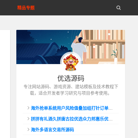
精品专题
优选源码
专注网站源码、游戏资源、建站模板及技术教程下
载，适合开发者学习研究与项目参考使用。
海外抢单系统用户风险值叠加组打针订单自动匹配系统
拼拼有礼酒久拼唐古拉优选众力邦惠乐优选养猪拼购拼团返利系统
海外多语言交易所源码