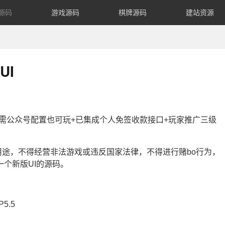
源码
游戏源码
棋牌源码
建站资源
UI
无需公众号配置也可玩+已集成个人免签收款接口+玩家推广三级
途，不得经营非法游戏或违反国家法律，不得进行赌bo行为，
个新版UI的源码。
5.5