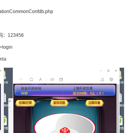
ionCommonConfdb.php
密码：123456
login
nla