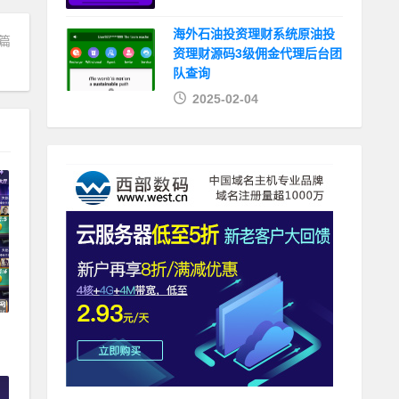
海外石油投资理财系统原油投
篇
资理财源码3级佣金代理后台团
包
队查询
2025-02-04