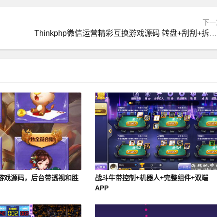
下一
Thinkphp微信运营精彩互换游戏源码 转盘+刮刮+拆红
游戏源码，后台带透视和胜
战斗牛带控制+机器人+完整组件+双端
APP