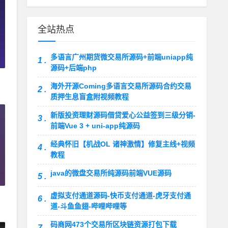
全站热点
多语言广州期货微交易所源码+前端uniapp纯
1 .
源码+后端php
海外开源Coming多语言交易所源码合约交易
2 .
质押生息盲盒附视频教程
新版投资理财源码借贷爱心公益签到三级分销-
3 .
前端Vue 3 + uni-app纯源码
经典怀旧【机战OL 诸神激情】修复主线+视频
4 .
教程
java的微盘交易所纯源码前端VUE源码
5 .
虚拟支付通道源码-快币支付通道-虎牙支付通
6 .
道-斗鱼鱼翅-哔哩哔哩等
码商网473个交易所区块链资源打包下载
7 .