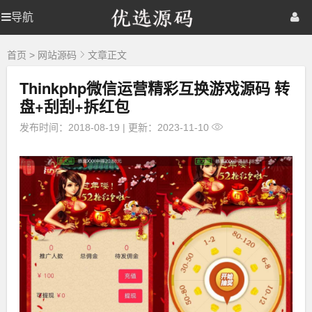
优
导航
优
首页
网站源码
游戏源码
选
源
选
棋牌源码
建站资源
精品专题
码
首页
>
网站源码
文章正文
Thinkphp微信运营精彩互换游戏源码 转
源
盘+刮刮+拆红包
码
发布时间：2018-08-19
|
更新：2023-11-10