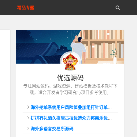
精品专题
优选源码
专注网站源码、游戏资源、建站模板及技术教程下
载，适合开发者学习研究与项目参考使用。
海外抢单系统用户风险值叠加组打针订单自动匹配系统
拼拼有礼酒久拼唐古拉优选众力邦惠乐优选养猪拼购拼团返利系统
海外多语言交易所源码