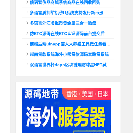
俄语奢侈品商城系统商品在线回收回购
多语言质押矿机秒U系统支持发行新币涨幅调控+代理后台
多语言外汇虚拟币贵金属三合一微盘
仿ETC源码在线ETC认证源码前台提交后台查询
前端后端uinapp猫大大养猫工具做任务看广告邀好友即可获得收益猫力合成游戏
越南贷款系统海外小额贷款源码套路贷系统
双语言世界杯dapp区块链理财球星NFT藏品投资带uinapp源码