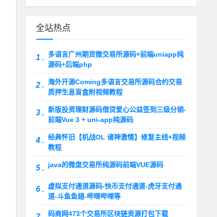
全站热点
多语言广州期货微交易所源码+前端uniapp纯
1 .
源码+后端php
海外开源Coming多语言交易所源码合约交易
2 .
质押生息盲盒附视频教程
新版投资理财源码借贷爱心公益签到三级分销-
3 .
前端Vue 3 + uni-app纯源码
经典怀旧【机战OL 诸神激情】修复主线+视频
4 .
教程
java的微盘交易所纯源码前端VUE源码
5 .
虚拟支付通道源码-快币支付通道-虎牙支付通
6 .
道-斗鱼鱼翅-哔哩哔哩等
码商网473个交易所区块链资源打包下载
7 .